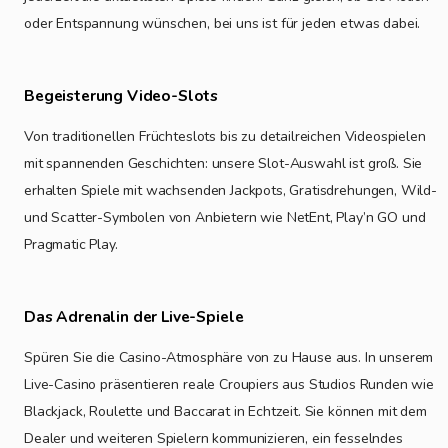
oder Entspannung wünschen, bei uns ist für jeden etwas dabei.
Begeisterung Video-Slots
Von traditionellen Früchteslots bis zu detailreichen Videospielen
mit spannenden Geschichten: unsere Slot-Auswahl ist groß. Sie
erhalten Spiele mit wachsenden Jackpots, Gratisdrehungen, Wild-
und Scatter-Symbolen von Anbietern wie NetEnt, Play’n GO und
Pragmatic Play.
Das Adrenalin der Live-Spiele
Spüren Sie die Casino-Atmosphäre von zu Hause aus. In unserem
Live-Casino präsentieren reale Croupiers aus Studios Runden wie
Blackjack, Roulette und Baccarat in Echtzeit. Sie können mit dem
Dealer und weiteren Spielern kommunizieren, ein fesselndes