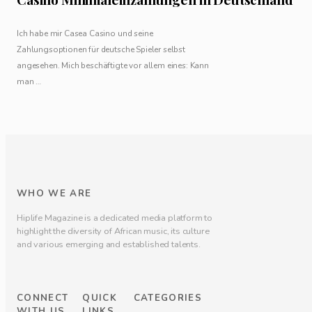
Ich habe mir Casea Casino und seine
Zahlungsoptionen für deutsche Spieler selbst
angesehen. Mich beschäftigte vor allem eines: Kann
man …
WHO WE ARE
Hiplife Magazine is a dedicated media platform to
highlight the diversity of African music, its culture
and various emerging and established talents.
CONNECT
QUICK
CATEGORIES
WITH US
LINKS