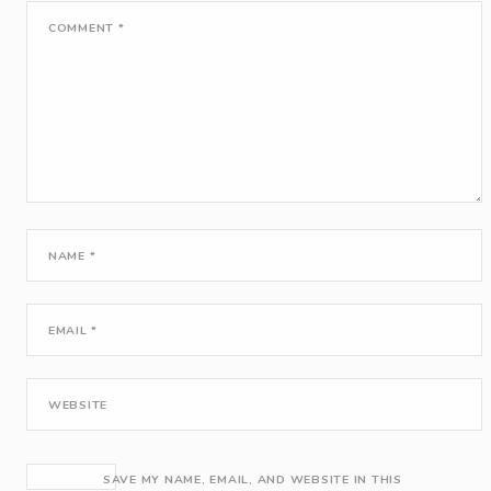
COMMENT
*
NAME
*
EMAIL
*
WEBSITE
SAVE MY NAME, EMAIL, AND WEBSITE IN THIS