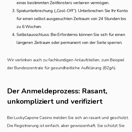
eines bestimmten Zeitfensters verlieren vermögen.
Spielunterbrechung („Cool-Off“): Unterbrechen Sie Ihr Konto
für einen selbst ausgesuchten Zeitraum von 24 Stunden bis
zu 6 Wochen.
Selbstausschluss: Bei Erfordernis können Sie sich für einen
längeren Zeitraum oder permanent von der Seite sperren.
Wir verlinken auch zu fachkundigen Anlaufstellen, zum Beispiel
der Bundeszentrale für gesundheitliche Aufklärung (BZgA).
Der Anmeldeprozess: Rasant,
unkompliziert und verifiziert
Bei LuckyCapone Casino melden Sie sich an rasant und geschützt.
Die Registrierung ist einfach, aber gewissenhaft. Sie schützt Sie