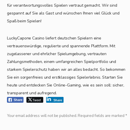
für verantwortungsvolles Spielen vertraut gemacht. Wir sind
gespannt auf Sie als Gast und wünschen Ihnen viel Glück und
Spaß beim Spielen!
LuckyCapone Casino liefert deutschen Spielern eine
vertrauenswürdige, regulierte und spannende Plattform. Mit
zugelassener und ehrlicher Spielumgebung, vertrauten
Zahlungsmethoden, einem umfangreichen Spielportfolio und
starkem Spielerschutz haben wir an alles bedacht. So bekommen
Sie ein sorgenfreies und erstklassiges Spielerlebnis. Starten Sie
heute und entdecken Sie Online-Gaming, wie es sein soll: sicher,
transparent und aufregend.
Tweet
Share
Share
Your email address will not be published.
Required fields are marked
*