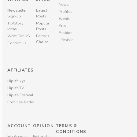
News
Newsletter
Latest
Profiles
Sign-up
Posts
Events
Tip/Story
Popular
Arts
Ideas
Posts
Fashion
Write For US
Editor’s
Lifestyle
Choice
Contact Us
AFFILIATES
Hiplife
.xyz
Hiplife
.TV
Hiplife Festival
Frotunes Radio
ACCOUNT
OPINION
TERMS &
CONDITIONS
My Account
Editorials