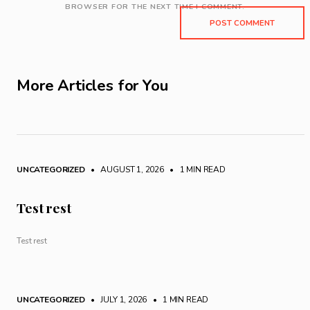
BROWSER FOR THE NEXT TIME I COMMENT.
More Articles for You
UNCATEGORIZED
• AUGUST 1, 2026
•
1 MIN READ
Test rest
Test rest
UNCATEGORIZED
• JULY 1, 2026
•
1 MIN READ