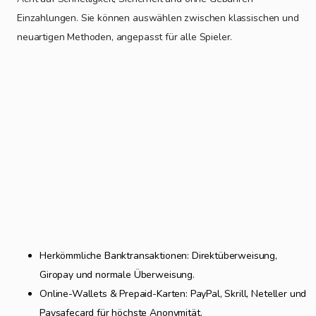
Einzahlungen. Sie können auswählen zwischen klassischen und
neuartigen Methoden, angepasst für alle Spieler.
Herkömmliche Banktransaktionen: Direktüberweisung,
Giropay und normale Überweisung.
Online-Wallets & Prepaid-Karten: PayPal, Skrill, Neteller und
Paysafecard für höchste Anonymität.