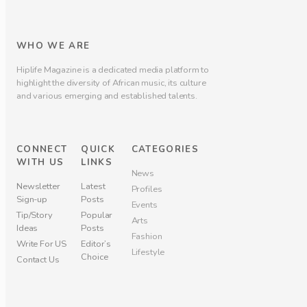
WHO WE ARE
Hiplife Magazine is a dedicated media platform to
highlight the diversity of African music, its culture
and various emerging and established talents.
CONNECT
QUICK
CATEGORIES
WITH US
LINKS
News
Newsletter
Latest
Profiles
Sign-up
Posts
Events
Tip/Story
Popular
Arts
Ideas
Posts
Fashion
Write For US
Editor’s
Lifestyle
Choice
Contact Us