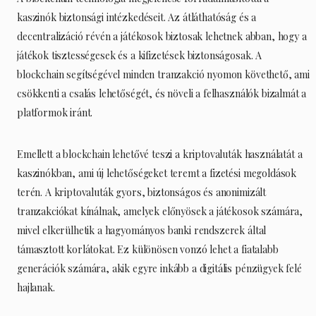
kaszinók biztonsági intézkedéseit. Az átláthatóság és a
decentralizáció révén a játékosok biztosak lehetnek abban, hogy a
játékok tisztességesek és a kifizetések biztonságosak. A
blockchain segítségével minden tranzakció nyomon követhető, ami
csökkenti a csalás lehetőségét, és növeli a felhasználók bizalmát a
platformok iránt.
Emellett a blockchain lehetővé teszi a kriptovaluták használatát a
kaszinókban, ami új lehetőségeket teremt a fizetési megoldások
terén. A kriptovaluták gyors, biztonságos és anonimizált
tranzakciókat kínálnak, amelyek előnyösek a játékosok számára,
mivel elkerülhetik a hagyományos banki rendszerek által
támasztott korlátokat. Ez különösen vonzó lehet a fiatalabb
generációk számára, akik egyre inkább a digitális pénzügyek felé
hajlanak.