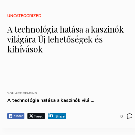
UNCATEGORIZED
A technológia hatása a kaszinók
világára Új lehetőségek és
kihívások
YOU ARE READING
A technológia hatása a kaszinók vilá ...
Tweet
0
Share
Share