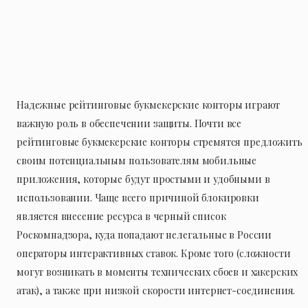
Надежные рейтинговые букмекерские конторы играют
важную роль в обеспечении защиты. Почти все
рейтинговые букмекерские конторы стремятся предложить
своим потенциальным пользователям мобильные
приложения, которые будут простыми и удобными в
использовании. Чаще всего причиной блокировки
является внесение ресурса в черный список
Роскомнадзора, куда попадают нелегальные в России
операторы интерактивных ставок. Кроме того (сложности
могут возникать в моменты технических сбоев и хакерских
атак), а также при низкой скорости интернет-соединения.