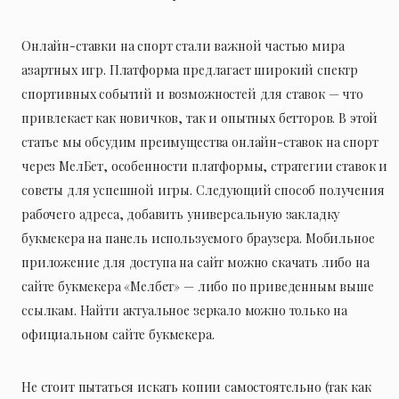
Онлайн-ставки на спорт стали важной частью мира
азартных игр. Платформа предлагает широкий спектр
спортивных событий и возможностей для ставок — что
привлекает как новичков, так и опытных бетторов. В этой
статье мы обсудим преимущества онлайн-ставок на спорт
через МелБет, особенности платформы, стратегии ставок и
советы для успешной игры. Следующий способ получения
рабочего адреса, добавить универсальную закладку
букмекера на панель используемого браузера. Мобильное
приложение для доступа на сайт можно скачать либо на
сайте букмекера «Мелбет» — либо по приведенным выше
ссылкам. Найти актуальное зеркало можно только на
официальном сайте букмекера.
Не стоит пытаться искать копии самостоятельно (так как