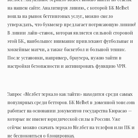
на нашем сайте. Анализируя линию, с которой БК Melbet
вошла на рынок беттинговых услуг, можно смело
утверждать, что букмекер предлагает потрясающую линию!
В линии лайв-ставок, которая является сильной стороной
этой БК, наибольшее внимание привлекают футбольные и
хоккейные матчи, а также баскетбол и большой теннис.
После установки, например, браузера, нужно зайти в
настройки безопасности и активировать функцию VPN.
Запрос «Мелбет зеркало как зайти» находится среди самых
популярных среди бетторов. БК Melbet в доменной зоне.com
работает на основании документов государства Кюрасао —
которые не имеют юридической силы в России. Уже
сейчас можно скачать зеркало Мелбет на телефон или ПК и
не беспокоиться о блокировках.