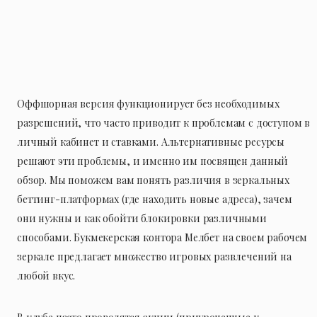
Оффшорная версия функционирует без необходимых
разрешений, что часто приводит к проблемам с доступом в
личный кабинет и ставками. Альтернативные ресурсы
решают эти проблемы, и именно им посвящен данный
обзор. Мы поможем вам понять различия в зеркальных
беттинг-платформах (где находить новые адреса), зачем
они нужны и как обойти блокировки различными
способами. Букмекерская контора Мелбет на своем рабочем
зеркале предлагает множество игровых развлечений на
любой вкус.