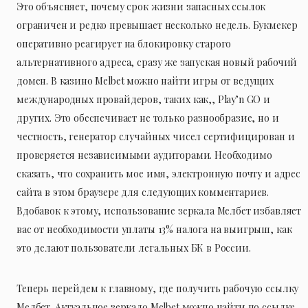
Это объясняет, почему срок жизни запасных ссылок
ограничен и редко превышает несколько недель. Букмекер
оперативно реагирует на блокировку старого
альтернативного адреса, сразу же запуская новый рабочий
домен. В казино Melbet можно найти игры от ведущих
международных провайдеров, таких как,, Play’n GO и
других. Это обеспечивает не только разнообразие, но и
честность, генератор случайных чисел сертифицирован и
проверяется независимыми аудиторами. Необходимо
сказать, что сохранить мое имя, электронную почту и адрес
сайта в этом браузере для следующих комментариев.
Вдобавок к этому, использование зеркала Мелбет избавляет
вас от необходимости уплаты 13% налога на выигрыш, как
это делают пользователи легальных БК в России.
Теперь перейдем к главному, где получить рабочую ссылку
Мелбет. Актуальное зеркало Melbet можно найти по ссылке