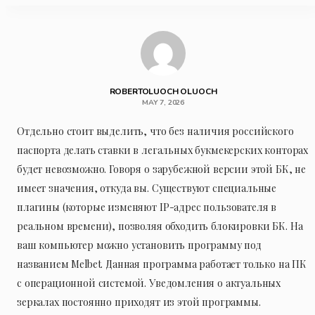
ROBERTOLUOCH OLUOCH
MAY 7, 2026
Отдельно стоит выделить, что без наличия российского
паспорта делать ставки в легальных букмекерских конторах
будет невозможно. Говоря о зарубежной версии этой БК, не
имеет значения, откуда вы. Существуют специальные
плагины (которые изменяют IP-адрес пользователя в
реальном времени), позволяя обходить блокировки БК. На
ваш компьютер можно установить программу под
названием Melbet. Данная программа работает только на ПК
с операционной системой.
Уведомления о актуальных
зеркалах постоянно приходят из этой программы.