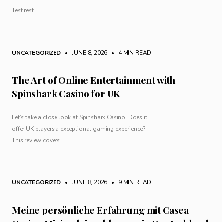
Test rest
UNCATEGORIZED
• JUNE 8, 2026
•
4 MIN READ
The Art of Online Entertainment with
Spinshark Casino for UK
Let’s take a close look at Spinshark Casino. Does it
offer UK players a exceptional gaming experience?
This review covers …
UNCATEGORIZED
• JUNE 8, 2026
•
9 MIN READ
Meine persönliche Erfahrung mit Casea