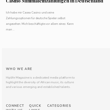
Casino Minimaleinzahlungen in Deutschland
Ich habe mir Casea Casino und seine
Zahlungsoptionen für deutsche Spieler selbst
angesehen. Mich beschäftigte vor allem eines: Kann
man …
WHO WE ARE
Hiplife Magazine is a dedicated media platform to
highlight the diversity of African music, its culture
and various emerging and established talents.
CONNECT
QUICK
CATEGORIES