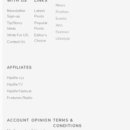
WITH US
LINKS
News
Newsletter
Latest
Profiles
Sign-up
Posts
Events
Tip/Story
Popular
Arts
Ideas
Posts
Fashion
Write For US
Editor’s
Lifestyle
Choice
Contact Us
AFFILIATES
Hiplife
.xyz
Hiplife
.TV
Hiplife Festival
Frotunes Radio
ACCOUNT
OPINION
TERMS &
CONDITIONS