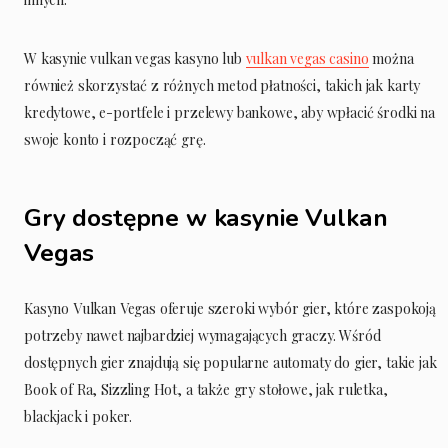
W kasynie vulkan vegas kasyno lub
vulkan vegas casino
można
również skorzystać z różnych metod płatności, takich jak karty
kredytowe, e-portfele i przelewy bankowe, aby wpłacić środki na
swoje konto i rozpocząć grę.
Gry dostępne w kasynie Vulkan
Vegas
Kasyno Vulkan Vegas oferuje szeroki wybór gier, które zaspokoją
potrzeby nawet najbardziej wymagających graczy. Wśród
dostępnych gier znajdują się popularne automaty do gier, takie jak
Book of Ra, Sizzling Hot, a także gry stołowe, jak ruletka,
blackjack i poker.