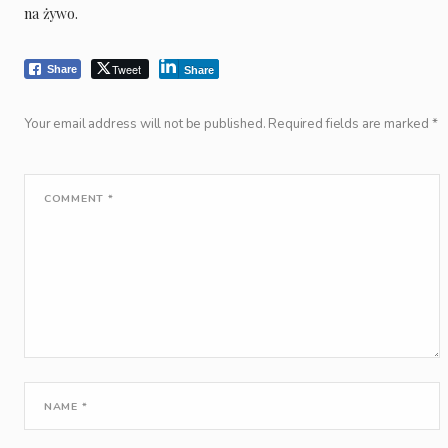
na żywo.
Tweet
Share
Share
Your email address will not be published.
Required fields are marked
*
COMMENT
*
NAME
*