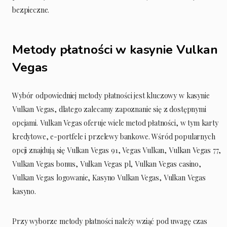
bezpieczne.
Metody płatności w kasynie Vulkan
Vegas
Wybór odpowiedniej metody płatności jest kluczowy w kasynie
Vulkan Vegas, dlatego zalecamy zapoznanie się z dostępnymi
opcjami. Vulkan Vegas oferuje wiele metod płatności, w tym karty
kredytowe, e-portfele i przelewy bankowe. Wśród popularnych
opcji znajdują się Vulkan Vegas 91, Vegas Vulkan, Vulkan Vegas 77,
Vulkan Vegas bonus, Vulkan Vegas pl, Vulkan Vegas casino,
Vulkan Vegas logowanie, Kasyno Vulkan Vegas, Vulkan Vegas
kasyno.
Przy wyborze metody płatności należy wziąć pod uwagę czas