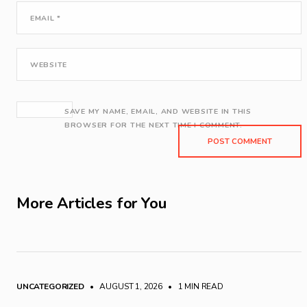
EMAIL
*
WEBSITE
SAVE MY NAME, EMAIL, AND WEBSITE IN THIS
BROWSER FOR THE NEXT TIME I COMMENT.
More Articles for You
UNCATEGORIZED
• AUGUST 1, 2026
•
1 MIN READ