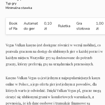
Typ gry
Minimalna stawka
Book
Automat
0,10
Gra
1,00
Ruletka
of Ra
do gier
zł
stołowa
zł
Vegas Vulkan kasyno jest dostępne również w wersji mobilnej, co
pozwala graczom na dostęp do ulubionych gier o każdej porze i w
każdym miejscu. Wszystkie gry są dostosowane do potrzeb
graczy, którzy preferują grę na urządzeniach przenośnych.
Kasyno Vulkan Vegas 91 jest jednym z najpopularniejszych kasyn
online w Polsce, a jego oferta gier jest jednym z powodów, dla
których warto je odwiedzić. Dzięki Vulkan Vegas pl, gracze mogą
cieszyć się ulubionymi grami w komfortowych warunkach, z
pewnością, że ich dane osobowe i transakcje finansowe są