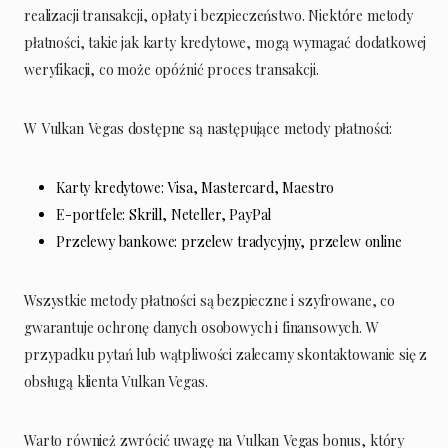
realizacji transakcji, opłaty i bezpieczeństwo. Niektóre metody
płatności, takie jak karty kredytowe, mogą wymagać dodatkowej
weryfikacji, co może opóźnić proces transakcji.
W Vulkan Vegas dostępne są następujące metody płatności:
Karty kredytowe: Visa, Mastercard, Maestro
E-portfele: Skrill, Neteller, PayPal
Przelewy bankowe: przelew tradycyjny, przelew online
Wszystkie metody płatności są bezpieczne i szyfrowane, co
gwarantuje ochronę danych osobowych i finansowych. W
przypadku pytań lub wątpliwości zalecamy skontaktowanie się z
obsługą klienta Vulkan Vegas.
Warto również zwrócić uwagę na Vulkan Vegas bonus, który