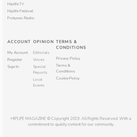
Hiplife
.TV
Hiplife Festival
Frotunes Radio
ACCOUNT
OPINION
TERMS &
CONDITIONS
My Account
Editorials
Privacy Policy
Register
Voices
Terms &
Sign In
Special
Conditions
Reports
Cookie Policy
Local
Events
HIPLIFE MAGAZINE © Copyright 2019. All Rights Reserved. With a
commitment to quality content for our community.