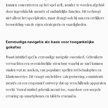
kunnen concentreren op het spel zelf, zonder te worden afgeleid
door ingewikkelde menu’s of onduidelijke functies. Dit verhoogt
niet alleen het speelplezier, maar draagt ook bij aan een eerlijkere
beoordeling van de eigen strategieën en vaardigheden.
Eenvoudige navigatie als basis voor toegankelijke
goksites
Naast intuïtief spel is eenvoudige navigatie essentieel. Gebruikers
verwachten een overzichtelijke structuur waarbij ze snel kunnen
vinden wat ze zoeken, van populaire spellen tot betaalopties en
klantenservice. Dit vraagt om heldere categorisering, consistente
menu’s en een responsief ontwerp dat op verschillende apparaten
werkt. Vooral mobiel gebruik neemt toe, waardoor een soepele
ervaring op smartphones en tablets cruciaal is.