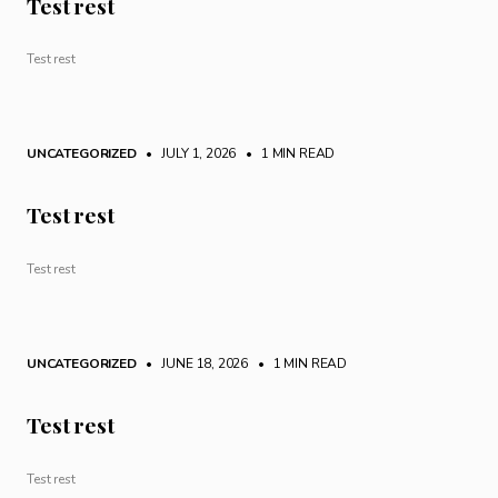
Test rest
Test rest
UNCATEGORIZED
• JULY 1, 2026
•
1 MIN READ
Test rest
Test rest
UNCATEGORIZED
• JUNE 18, 2026
•
1 MIN READ
Test rest
Test rest