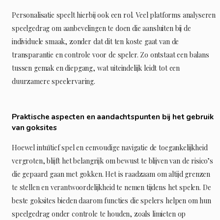
Personalisatie speelt hierbij ook een rol. Veel platforms analyseren
speelgedrag om aanbevelingen te doen die aansluiten bij de
individuele smaak, zonder dat dit ten koste gaat van de
transparantie en controle voor de speler. Zo ontstaat een balans
tussen gemak en diepgang, wat uiteindelijk leidt tot een
duurzamere speelervaring.
Praktische aspecten en aandachtspunten bij het gebruik
van goksites
Hoewel intuïtief spel en eenvoudige navigatie de toegankelijkheid
vergroten, blijft het belangrijk om bewust te blijven van de risico’s
die gepaard gaan met gokken. Het is raadzaam om altijd grenzen
te stellen en verantwoordelijkheid te nemen tijdens het spelen. De
beste goksites bieden daarom functies die spelers helpen om hun
speelgedrag onder controle te houden, zoals limieten op