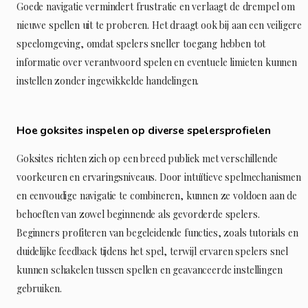
Goede navigatie vermindert frustratie en verlaagt de drempel om
nieuwe spellen uit te proberen. Het draagt ook bij aan een veiligere
speelomgeving, omdat spelers sneller toegang hebben tot
informatie over verantwoord spelen en eventuele limieten kunnen
instellen zonder ingewikkelde handelingen.
Hoe goksites inspelen op diverse spelersprofielen
Goksites richten zich op een breed publiek met verschillende
voorkeuren en ervaringsniveaus. Door intuïtieve spelmechanismen
en eenvoudige navigatie te combineren, kunnen ze voldoen aan de
behoeften van zowel beginnende als gevorderde spelers.
Beginners profiteren van begeleidende functies, zoals tutorials en
duidelijke feedback tijdens het spel, terwijl ervaren spelers snel
kunnen schakelen tussen spellen en geavanceerde instellingen
gebruiken.