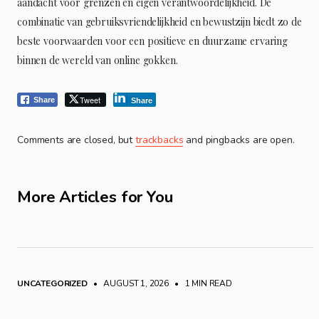
aandacht voor grenzen en eigen verantwoordelijkheid. De
combinatie van gebruiksvriendelijkheid en bewustzijn biedt zo de
beste voorwaarden voor een positieve en duurzame ervaring
binnen de wereld van online gokken.
Tweet
Share
Share
Comments are closed, but
trackbacks
and pingbacks are open.
More Articles for You
UNCATEGORIZED
• AUGUST 1, 2026
•
1 MIN READ