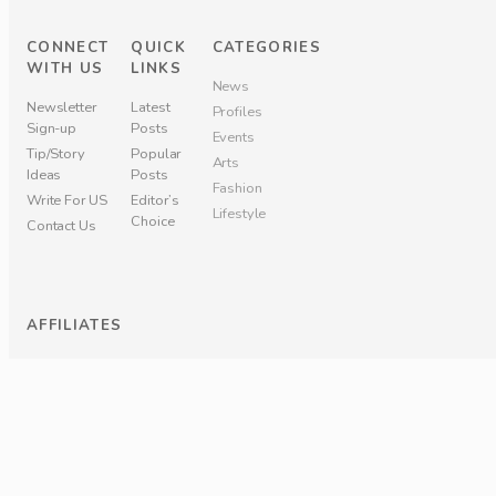
CONNECT
QUICK
CATEGORIES
WITH US
LINKS
News
Newsletter
Latest
Profiles
Sign-up
Posts
Events
Tip/Story
Popular
Arts
Ideas
Posts
Fashion
Write For US
Editor’s
Lifestyle
Choice
Contact Us
AFFILIATES
Hiplife
.xyz
Hiplife
.TV
Hiplife Festival
Frotunes Radio