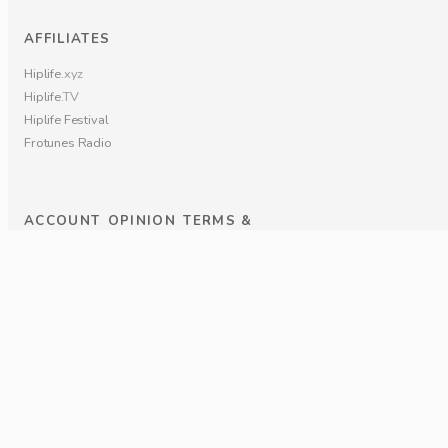
AFFILIATES
Hiplife
.xyz
Hiplife
.TV
Hiplife Festival
Frotunes Radio
ACCOUNT
OPINION
TERMS &
CONDITIONS
My Account
Editorials
Privacy Policy
Register
Voices
Terms &
Sign In
Special
Conditions
Reports
Cookie Policy
Local
Events