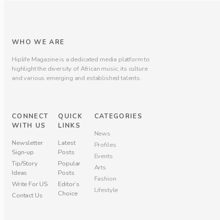
WHO WE ARE
Hiplife Magazine is a dedicated media platform to
highlight the diversity of African music, its culture
and various emerging and established talents.
CONNECT
QUICK
CATEGORIES
WITH US
LINKS
News
Newsletter
Latest
Profiles
Sign-up
Posts
Events
Tip/Story
Popular
Arts
Ideas
Posts
Fashion
Write For US
Editor’s
Lifestyle
Choice
Contact Us