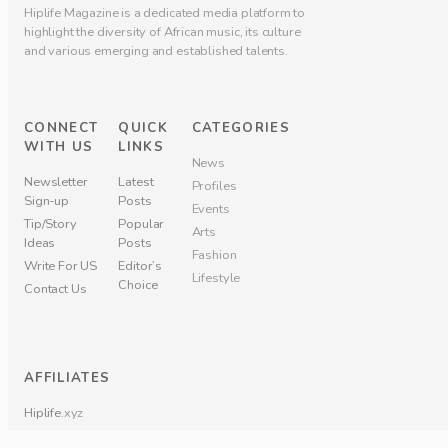
Hiplife Magazine is a dedicated media platform to
highlight the diversity of African music, its culture
and various emerging and established talents.
CONNECT
QUICK
CATEGORIES
WITH US
LINKS
News
Newsletter
Latest
Profiles
Sign-up
Posts
Events
Tip/Story
Popular
Arts
Ideas
Posts
Fashion
Write For US
Editor’s
Lifestyle
Choice
Contact Us
AFFILIATES
Hiplife
.xyz
Hiplife
.TV