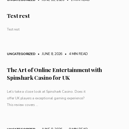
Test rest
Test rest
UNCATEGORIZED
• JUNE 8, 2026
•
4 MIN READ
The Art of Online Entertainment with
Spinshark Casino for UK
Let’s take a close look at Spinshark Casino. Does it
offer UK players a exceptional gaming experience?
This review covers …