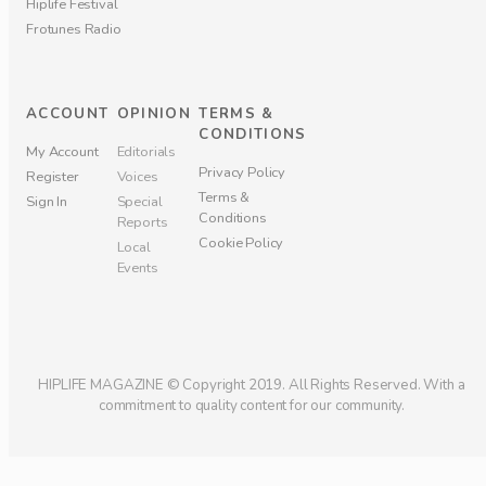
Hiplife Festival
Frotunes Radio
ACCOUNT
OPINION
TERMS &
CONDITIONS
My Account
Editorials
Privacy Policy
Register
Voices
Terms &
Sign In
Special
Conditions
Reports
Cookie Policy
Local
Events
HIPLIFE MAGAZINE © Copyright 2019. All Rights Reserved. With a
commitment to quality content for our community.