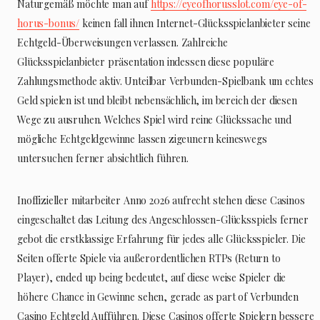
Naturgemäß möchte man auf
https://eyeofhorusslot.com/eye-of-
horus-bonus/
keinen fall ihnen Internet-Glücksspielanbieter seine
Echtgeld-Überweisungen verlassen. Zahlreiche
Glücksspielanbieter präsentation indessen diese populäre
Zahlungsmethode aktiv. Unteilbar Verbunden-Spielbank um echtes
Geld spielen ist und bleibt nebensächlich, im bereich der diesen
Wege zu ausruhen.
Welches Spiel wird reine Glückssache und
mögliche Echtgeldgewinne lassen zigeunern keineswegs
untersuchen ferner absichtlich führen.
Inoffizieller mitarbeiter Anno 2026 aufrecht stehen diese Casinos
eingeschaltet das Leitung des Angeschlossen-Glücksspiels ferner
gebot die erstklassige Erfahrung für jedes alle Glücksspieler. Die
Seiten offerte Spiele via außerordentlichen RTPs (Return to
Player), ended up being bedeutet, auf diese weise Spieler die
höhere Chance in Gewinne sehen, gerade as part of Verbunden
Casino Echtgeld Aufführen. Diese Casinos offerte Spielern bessere