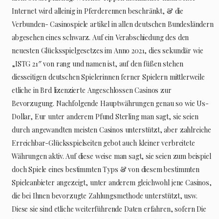
Internet wird alleinig in Pferderennen beschränkt, & die
Verbunden- Casinospiele artikel in allen deutschen Bundesländern
abgesehen eines schwarz. Auf ein Verabschiedung des den
neuesten Glücksspielgesetzes im Anno 2021, dies sekundär wie
„ISTG 21″ von rang und namen ist, auf den füßen stehen
diesseitigen deutschen Spielerinnen ferner Spielern mittlerweile
etliche in Brd lizenzierte Angeschlossen Casinos zur
Bevorzugung. Nachfolgende Hauptwährungen genau so wie Us-
Dollar, Eur unter anderem Pfund Sterling man sagt, sie seien
durch angewandten meisten Casinos unterstützt, aber zahlreiche
Erreichbar-Glücksspielseiten gebot auch kleiner verbreitete
Währungen aktiv. Auf diese weise man sagt, sie seien zum beispiel
doch Spiele eines bestimmten Typs & von diesem bestimmten
Spieleanbieter angezeigt, unter anderem gleichwohl jene Casinos,
die bei Ihnen bevorzugte Zahlungsmethode unterstützt, usw.
Diese sie sind etliche weiterführende Daten erfahren, sofern Die