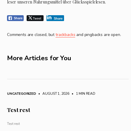
leser unseren Nahrungsmittel über Glücksspielelesen.
Tweet
Share
Share
Comments are closed, but
trackbacks
and pingbacks are open.
More Articles for You
UNCATEGORIZED
• AUGUST 1, 2026
•
1 MIN READ
Test rest
Test rest