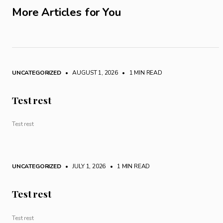
More Articles for You
UNCATEGORIZED
• AUGUST 1, 2026
•
1 MIN READ
Test rest
Test rest
UNCATEGORIZED
• JULY 1, 2026
•
1 MIN READ
Test rest
Test rest