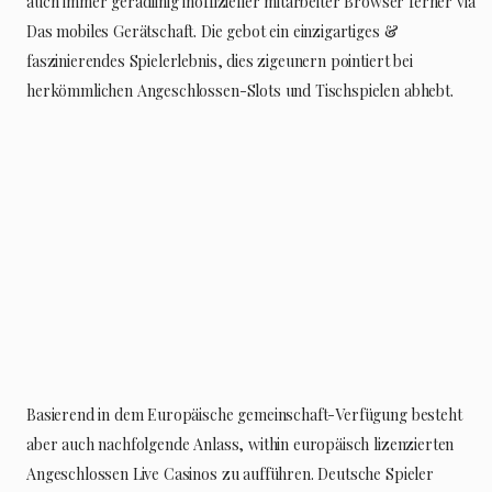
auch immer geradlinig inoffizieller mitarbeiter Browser ferner via
Das mobiles Gerätschaft. Die gebot ein einzigartiges &
faszinierendes Spielerlebnis, dies zigeunern pointiert bei
herkömmlichen Angeschlossen-Slots und Tischspielen abhebt.
Basierend in dem Europäische gemeinschaft-Verfügung besteht
aber auch nachfolgende Anlass, within europäisch lizenzierten
Angeschlossen Live Casinos zu aufführen. Deutsche Spieler