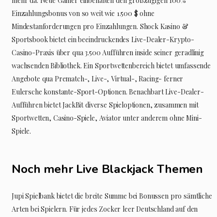
mehr da. Neue Gamer einbehalten den großzügigen 100%
Einzahlungsbonus von so weit wie 1.500 $ ohne
Mindestanforderungen pro Einzahlungen. Shock Kasino &
Sportsbook bietet ein beeindruckendes Live-Dealer-Krypto-
Casino-Praxis über qua 3.500 Aufführen inside seiner geradlinig
wachsenden Bibliothek. Ein Sportwettenbereich bietet umfassende
Angebote qua Prematch-, Live-, Virtual-, Racing- ferner
Eulersche konstante-Sport-Optionen. Benachbart Live-Dealer-
Aufführen bietet JackBit diverse Spieloptionen, zusammen mit
Sportwetten, Casino-Spiele, Aviator unter anderem ohne Mini-
Spiele.
Noch mehr Live Blackjack Themen
Jupi Spielbank bietet die breite Summe bei Bonussen pro sämtliche
Arten bei Spielern. Für jedes Zocker leer Deutschland auf den