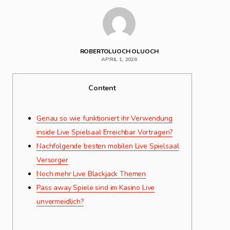
ROBERTOLUOCH OLUOCH
APRIL 1, 2026
Content
Genau so wie funktioniert ihr Verwendung
inside Live Spielsaal Erreichbar Vortragen?
Nachfolgende besten mobilen Live Spielsaal
Versorger
Noch mehr Live Blackjack Themen
Pass away Spiele sind im Kasino Live
unvermeidlich?