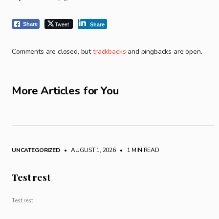
Tweet
Share
Share
Comments are closed, but
trackbacks
and pingbacks are open.
More Articles for You
UNCATEGORIZED
• AUGUST 1, 2026
•
1 MIN READ
Test rest
Test rest