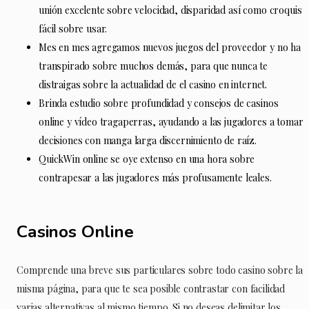
unión excelente sobre velocidad, disparidad así­ como croquis
fácil sobre usar.
Mes en mes agregamos nuevos juegos del proveedor y no ha
transpirado sobre muchos demás, para que nunca te
distraigas sobre la actualidad de el casino en internet.
Brinda estudio sobre profundidad y consejos de casinos
online y vídeo tragaperras, ayudando a las jugadores a tomar
decisiones con manga larga discernimiento de raíz.
QuickWin online se oye extenso en una hora sobre
contrapesar a las jugadores más profusamente leales.
Casinos Online
Comprende una breve sus particulares sobre todo casino sobre la
misma página, para que te sea posible contrastar con facilidad
varias alternativas al mismo tiempo. Si no deseas delimitar los