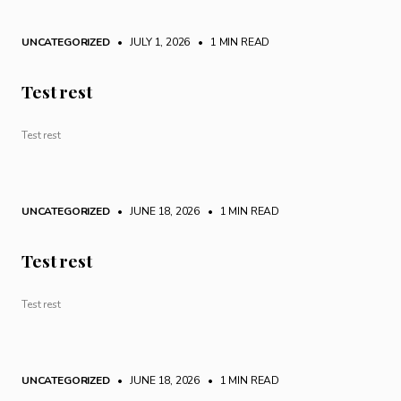
UNCATEGORIZED
• JULY 1, 2026
•
1 MIN READ
Test rest
Test rest
UNCATEGORIZED
• JUNE 18, 2026
•
1 MIN READ
Test rest
Test rest
UNCATEGORIZED
• JUNE 18, 2026
•
1 MIN READ