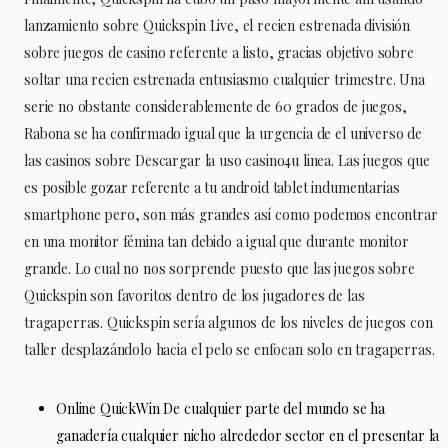
lanzamiento sobre Quickspin Live, el recien estrenada división
sobre juegos de casino referente a listo, gracias objetivo sobre
soltar una recien estrenada entusiasmo cualquier trimestre. Una
serie no obstante considerablemente de 60 grados de juegos,
Rabona se ha confirmado igual que la urgencia de el universo de
las casinos sobre Descargar la uso casino4u linea. Las juegos que
es posible gozar referente a tu android tablet indumentarias
smartphone pero, son más grandes así­ como podemos encontrar
en una monitor fémina tan debido a igual que durante monitor
grande. Lo cual no nos sorprende puesto que las juegos sobre
Quickspin son favoritos dentro de los jugadores de las
tragaperras. Quickspin serí­a algunos de los niveles de juegos con
taller desplazándolo hacia el pelo se enfocan solo en tragaperras.
Online QuickWin De cualquier parte del mundo se ha
ganadería cualquier nicho alrededor sector en el presentar la