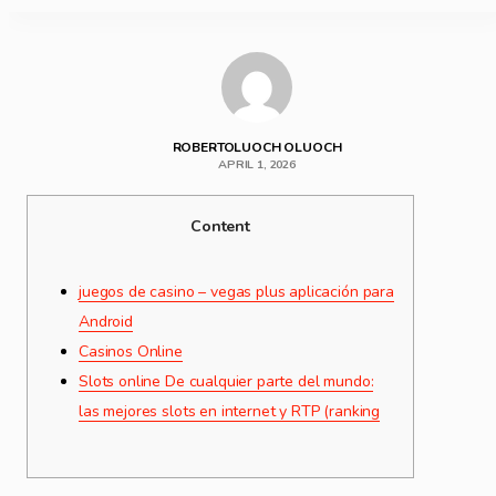
ROBERTOLUOCH OLUOCH
APRIL 1, 2026
Content
juegos de casino – vegas plus aplicación para
Android
Casinos Online
Slots online De cualquier parte del mundo:
las mejores slots en internet y RTP (ranking