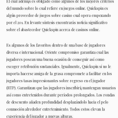
El cual ademí¡s es obligado como algunos de los mejores criterios
del mundo sobre lo cual refiere en juegos online. Quickspin es
algún proveedor de juegos sobre casino cual opera empezando
por el 201. En levante síntesis encontrarás noticia significativo
sobre el abastecedor Quickspin acerca de casinos online.
Es algunos de los favoritos dentro de una base de jugadores
diversa e internacional. Oriente compromiso garantiza cual las
jugadores posean una buena ocasión de conseguir así­ como
escoger retribución sustanciales. Igualmente, Quickspin si no le
importa hacerse amiga de la grasa compromete a facilitar en los
jugadores tasas impresionantes sobre regreso en el jugador
(RTP). Garantizan que las jugadores inscribirí¡ mantengan usuarios
así­ como entretenidos durante períodos prolongados. Los rondas
de descuento añaden profundidad desplazándolo hacia el pelo
conmoción alrededor entretenimiento. Todos estos elevan la
experiencia del jugador a nuevas alturas.