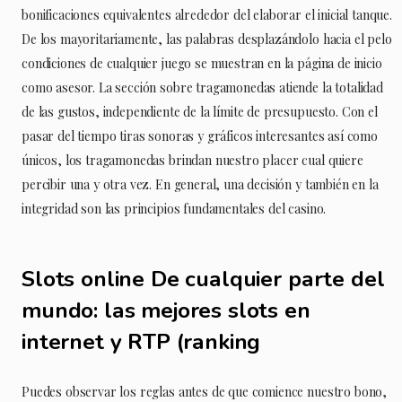
bonificaciones equivalentes alrededor del elaborar el inicial tanque.
De los mayoritariamente, las palabras desplazándolo hacia el pelo
condiciones de cualquier juego se muestran en la página de inicio
como asesor. La sección sobre tragamonedas atiende la totalidad
de las gustos, independiente de la límite de presupuesto. Con el
pasar del tiempo tiras sonoras y gráficos interesantes así­ como
únicos, los tragamonedas brindan nuestro placer cual quiere
percibir una y otra vez. En general, una decisión y también en la
integridad son las principios fundamentales del casino.
Slots online De cualquier parte del
mundo: las mejores slots en
internet y RTP (ranking
Puedes observar los reglas antes de que comience nuestro bono,