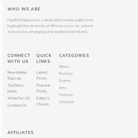
WHO WE ARE
Hiplife Magazine is a dedicated media platform to
highlight the diversity of African music, its culture
and various emerging and established talents.
CONNECT
QUICK
CATEGORIES
WITH US
LINKS
News
Newsletter
Latest
Profiles
Sign-up
Posts
Events
Tip/Story
Popular
Arts
Ideas
Posts
Fashion
Write For US
Editor’s
Lifestyle
Choice
Contact Us
AFFILIATES