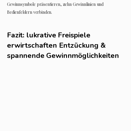
Gewinnsymbole präsentieren, zehn Gewinnlinien und
Bedienfeldern verbinden.
Fazit: lukrative Freispiele
erwirtschaften Entzückung &
spannende Gewinnmöglichkeiten