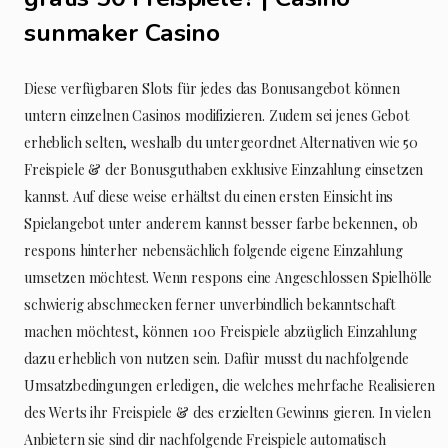
sunmaker Casino
Diese verfügbaren Slots für jedes das Bonusangebot können
untern einzelnen Casinos modifizieren. Zudem sei jenes Gebot
erheblich selten, weshalb du untergeordnet Alternativen wie 50
Freispiele & der Bonusguthaben exklusive Einzahlung einsetzen
kannst. Auf diese weise erhältst du einen ersten Einsicht ins
Spielangebot unter anderem kannst besser farbe bekennen, ob
respons hinterher nebensächlich folgende eigene Einzahlung
umsetzen möchtest. Wenn respons eine Angeschlossen Spielhölle
schwierig abschmecken ferner unverbindlich bekanntschaft
machen möchtest, können 100 Freispiele abzüglich Einzahlung
dazu erheblich von nutzen sein. Dafür musst du nachfolgende
Umsatzbedingungen erledigen, die welches mehrfache Realisieren
des Werts ihr Freispiele & des erzielten Gewinns gieren. In vielen
Anbietern sie sind dir nachfolgende Freispiele automatisch