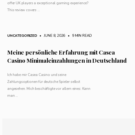
offer UK players a exceptional gaming experience?
This review covers …
UNCATEGORIZED
• JUNE 8, 2026
•
9 MIN READ
Meine persönliche Erfahrung mit Casea
Casino Minimaleinzahlungen in Deutschland
Ich habe mir Casea Casino und seine
Zahlungsoptionen für deutsche Spieler selbst
angesehen. Mich beschäftigte vor allem eines: Kann
man …