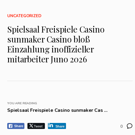
UNCATEGORIZED
Spielsaal Freispiele Casino
sunmaker Casino bloß
Einzahlung inoffizieller
mitarbeiter Juno 2026
YOU ARE READING
Spielsaal Freispiele Casino sunmaker Cas ...
Tweet
0
Share
Share