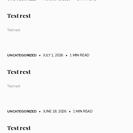
Test rest
Test rest
UNCATEGORIZED
• JULY 1, 2026
•
1 MIN READ
Test rest
Test rest
UNCATEGORIZED
• JUNE 18, 2026
•
1 MIN READ
Test rest