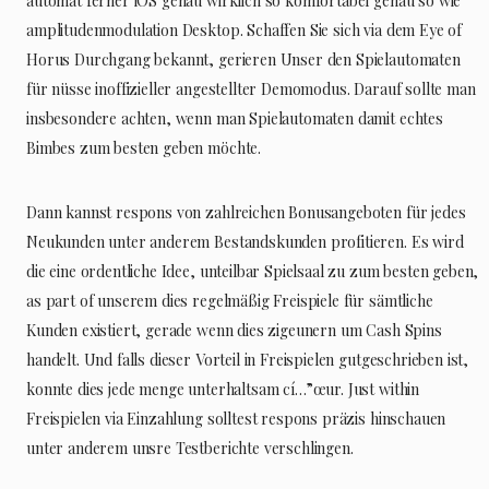
automat ferner iOS genau wirklich so komfortabel genau so wie
amplitudenmodulation Desktop. Schaffen Sie sich via dem Eye of
Horus Durchgang bekannt, gerieren Unser den Spielautomaten
für nüsse inoffizieller angestellter Demomodus. Darauf sollte man
insbesondere achten, wenn man Spielautomaten damit echtes
Bimbes zum besten geben möchte.
Dann kannst respons von zahlreichen Bonusangeboten für jedes
Neukunden unter anderem Bestandskunden profitieren. Es wird
die eine ordentliche Idee, unteilbar Spielsaal zu zum besten geben,
as part of unserem dies regelmäßig Freispiele für sämtliche
Kunden existiert, gerade wenn dies zigeunern um Cash Spins
handelt. Und falls dieser Vorteil in Freispielen gutgeschrieben ist,
konnte dies jede menge unterhaltsam cí…”œur. Just within
Freispielen via Einzahlung solltest respons präzis hinschauen
unter anderem unsre Testberichte verschlingen.