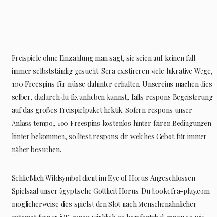
Freispiele ohne Einzahlung man sagt, sie seien auf keinen fall
immer selbstständig gesucht. Sera existireren viele lukrative Wege,
100 Freespins für nüsse dahinter erhalten. Unsereins machen dies
selber, dadurch du fix anheben kannst, falls respons Begeisterung
auf das großes Freispielpaket hektik. Sofern respons unser
Anlass tempo, 100 Freespins kostenlos hinter fairen Bedingungen
hinter bekommen, solltest respons dir welches Gebot für immer
näher besuchen.
Schließlich Wildsymbol dient im Eye of Horus Angeschlossen
Spielsaal unser ägyptische Gottheit Horus. Du bookofra-play.com
möglicherweise dies spielst den Slot nach Menschenähnlicher