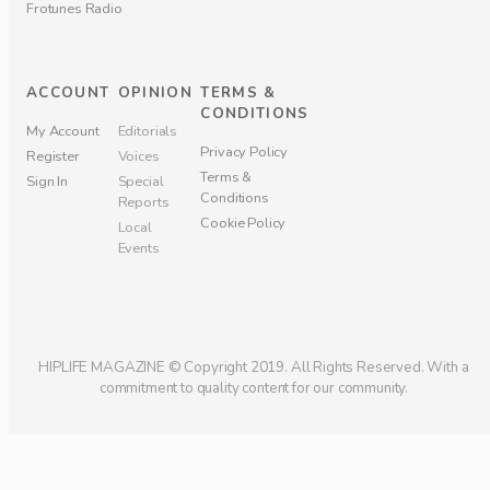
Frotunes Radio
ACCOUNT
OPINION
TERMS &
CONDITIONS
My Account
Editorials
Privacy Policy
Register
Voices
Terms &
Sign In
Special
Conditions
Reports
Cookie Policy
Local
Events
HIPLIFE MAGAZINE © Copyright 2019. All Rights Reserved. With a
commitment to quality content for our community.