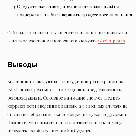
Следуйте указаниям, предоставленным службой
поддержки, чтобы завершить процесс восстановления.
Соблюдая эти шаги, вы значительно повысите шансы на
успешное восстановление вашего аккаунта
1xbet зеркало
.
Выводы
Восстановить аккаунт после неудачной регистрации на
1xbet вполне реально, если следовать представленным
рекомендациям. Основное внимание следует уделить
корректности введенных данных, а в сложных случаях не
стесняться обращаться за помощью к службе поддержки.
Помните, что внимательность и тщательность помогут
избежать подобных ситуаций в будущем.