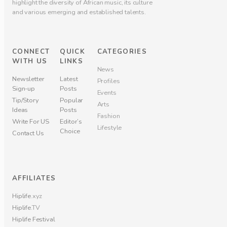
highlight the diversity of African music, its culture
and various emerging and established talents.
CONNECT
QUICK
CATEGORIES
WITH US
LINKS
News
Newsletter
Latest
Profiles
Sign-up
Posts
Events
Tip/Story
Popular
Arts
Ideas
Posts
Fashion
Write For US
Editor’s
Lifestyle
Choice
Contact Us
AFFILIATES
Hiplife
.xyz
Hiplife
.TV
Hiplife Festival