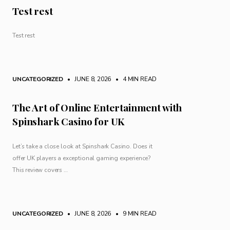
Test rest
Test rest
UNCATEGORIZED
• JUNE 8, 2026
•
4 MIN READ
The Art of Online Entertainment with
Spinshark Casino for UK
Let’s take a close look at Spinshark Casino. Does it
offer UK players a exceptional gaming experience?
This review covers …
UNCATEGORIZED
• JUNE 8, 2026
•
9 MIN READ