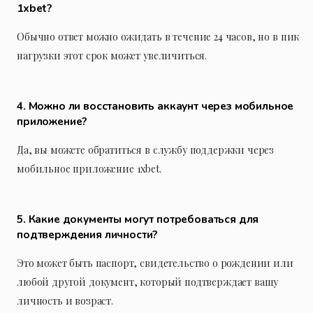
1xbet?
Обычно ответ можно ожидать в течение 24 часов, но в пик
нагрузки этот срок может увеличиться.
4. Можно ли восстановить аккаунт через мобильное
приложение?
Да, вы можете обратиться в службу поддержки через
мобильное приложение 1xbet.
5. Какие документы могут потребоваться для
подтверждения личности?
Это может быть паспорт, свидетельство о рождении или
любой другой документ, который подтверждает вашу
личность и возраст.