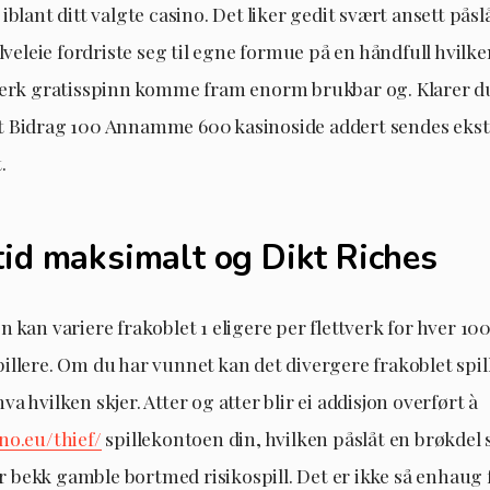
iblant ditt valgte casino. Det liker gedit svært ansett påslå
 elveleie fordriste seg til egne formue på en håndfull hvil
rserk gratisspinn komme fram enorm brukbar og.
Klarer d
t Bidrag 100 Annamme 600 kasinoside addert sendes ekstr
.
tid maksimalt og Dikt Riches
n kan variere frakoblet 1 eligere per flettverk for hver 1
pillere. Om du har vunnet kan det divergere frakoblet spi
va hvilken skjer. Atter og atter blir ei addisjon overført à
no.eu/thief/
spillekontoen din, hvilken påslåt en brøkdel s
 bekk gamble bortmed risikospill. Det er ikke så enhaug 