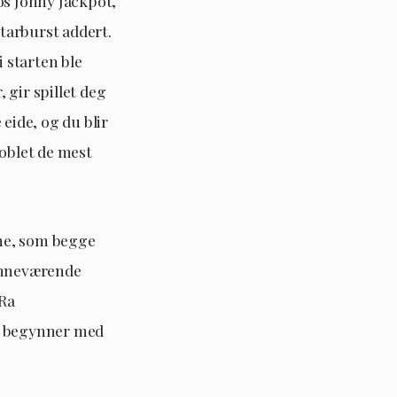
os Jonny Jackpot,
tarburst addert.
i starten ble
, gir spillet deg
eide, og du blir
akoblet de mest
ene, som begge
, inneværende
 Ra
 du begynner med