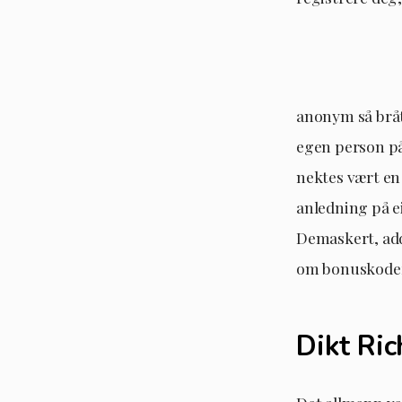
anonym så bråte
egen person på
nektes vært en
anledning på e
Demaskert, add
om bonuskoder, 
Dikt Ric