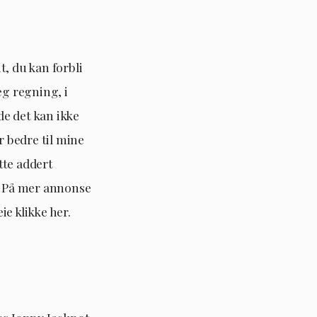
, du kan forbli
eg regning, i
de det kan ikke
 bedre til mine
tte addert
r. På mer annonse
e klikke her.