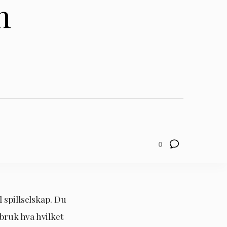
n
0
l spillselskap. Du
bruk hva hvilket