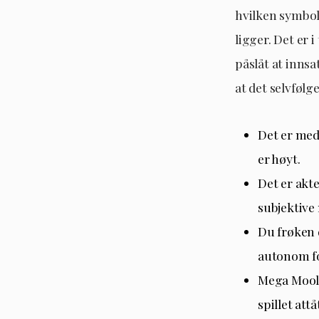
hvilken symbol
ligger. Det er i
påslåt at innsa
at det selvfølge
Det er med
er høyt.
Det er akte
subjektive
Du frøken d
autonom for
Mega Moola
spillet att