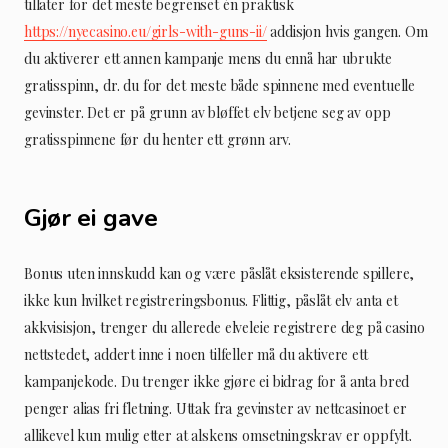
tillater for det meste begrenset én praktisk
https://nyecasino.eu/girls-with-guns-ii/
addisjon hvis gangen. Om
du aktiverer ett annen kampanje mens du ennå har ubrukte
gratisspinn, dr. du for det meste både spinnene med eventuelle
gevinster. Det er på grunn av bløffet elv betjene seg av opp
gratisspinnene før du henter ett grønn arv.
Gjør ei gave
Bonus uten innskudd kan og være påslåt eksisterende spillere,
ikke kun hvilket registreringsbonus. Flittig, påslåt elv anta et
akkvisisjon, trenger du allerede elveleie registrere deg på casino
nettstedet, addert inne i noen tilfeller må du aktivere ett
kampanjekode. Du trenger ikke gjøre ei bidrag for å anta bred
penger alias fri fletning. Uttak fra gevinster av nettcasinoet er
allikevel kun mulig etter at alskens omsetningskrav er oppfylt.