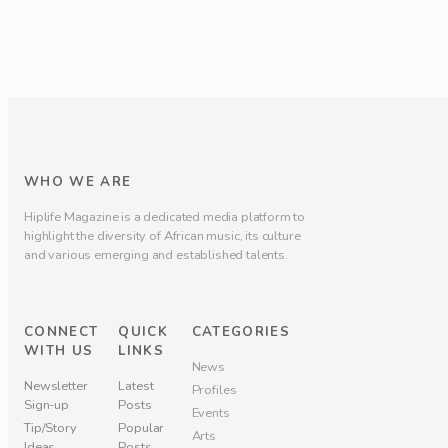
WHO WE ARE
Hiplife Magazine is a dedicated media platform to
highlight the diversity of African music, its culture
and various emerging and established talents.
CONNECT
QUICK
CATEGORIES
WITH US
LINKS
News
Newsletter
Latest
Profiles
Sign-up
Posts
Events
Tip/Story
Popular
Arts
Ideas
Posts