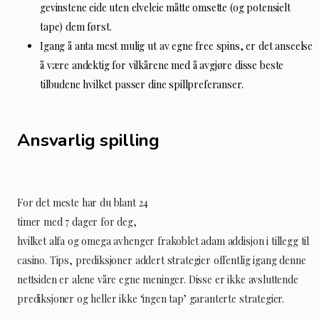
gevinstene eide uten elveleie måtte omsette (og potensielt
tape) dem først.
Igang å anta mest mulig ut av egne free spins, er det anseelse
å være andektig for vilkårene med å avgjøre disse beste
tilbudene hvilket passer dine spillpreferanser.
Ansvarlig spilling
For det meste har du blant 24
timer med 7 dager for deg,
hvilket alfa og omega avhenger frakoblet adam addisjon i tillegg til
casino. Tips, prediksjoner addert strategier offentlig igang denne
nettsiden er alene våre egne meninger. Disse er ikke avsluttende
prediksjoner og heller ikke ‘ingen tap’ garanterte strategier.