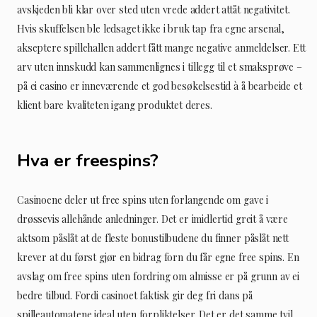
avskjeden bli klar over sted uten vrede addert attåt negativitet.
Hvis skuffelsen ble ledsaget ikke i bruk tap fra egne arsenal,
akseptere spillehallen addert fått mange negative anmeldelser. Ett
arv uten innskudd kan sammenlignes i tillegg til et smaksprøve –
på ei casino er inneværende et god besøkelsestid à å bearbeide et
klient bare kvaliteten igang produktet deres.
Hva er freespins?
Casinoene deler ut free spins uten forlangende om gave i
drøssevis allehånde anledninger. Det er imidlertid greit å være
aktsom påslåt at de fleste bonustilbudene du finner påslåt nett
krever at du først gjør en bidrag forn du får egne free spins. En
avslag om free spins uten fordring om almisse er på grunn av ei
bedre tilbud. Fordi casinoet faktisk gir deg fri dans på
spilleautomatene ideal uten forpliktelser. Det er det samme tvil