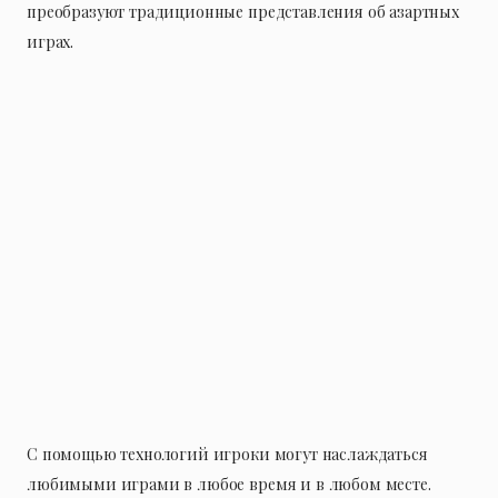
преобразуют традиционные представления об азартных
играх.
С помощью технологий игроки могут наслаждаться
любимыми играми в любое время и в любом месте.