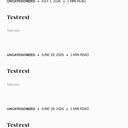
UNCATEGORIZED
• JULY 1, 2026
•
1 MIN READ
Test rest
Test rest
UNCATEGORIZED
• JUNE 18, 2026
•
1 MIN READ
Test rest
Test rest
UNCATEGORIZED
• JUNE 18, 2026
•
1 MIN READ
Test rest