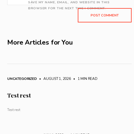
SAVE MY NAME, EMAIL, AND WEBSITE IN THIS
BROWSER FOR THE NEXT TIME I COMMENT.
More Articles for You
UNCATEGORIZED
• AUGUST 1, 2026
•
1 MIN READ
Test rest
Test rest