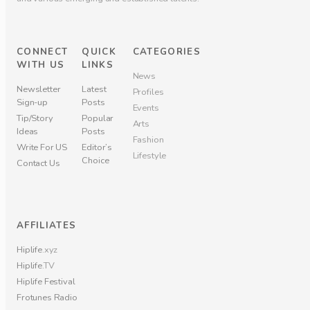
CONNECT
QUICK
CATEGORIES
WITH US
LINKS
News
Newsletter
Latest
Profiles
Sign-up
Posts
Events
Tip/Story
Popular
Arts
Ideas
Posts
Fashion
Write For US
Editor’s
Lifestyle
Choice
Contact Us
AFFILIATES
Hiplife
.xyz
Hiplife
.TV
Hiplife Festival
Frotunes Radio