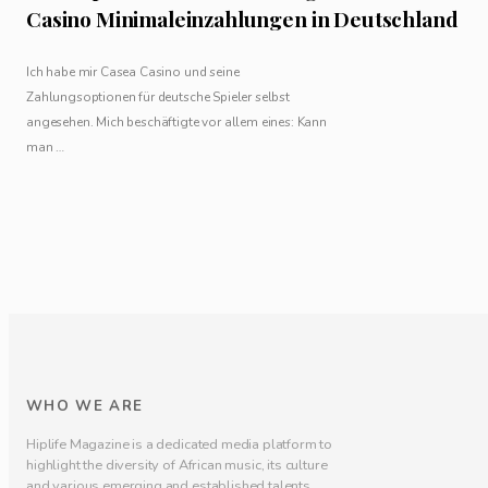
Casino Minimaleinzahlungen in Deutschland
Ich habe mir Casea Casino und seine
Zahlungsoptionen für deutsche Spieler selbst
angesehen. Mich beschäftigte vor allem eines: Kann
man …
WHO WE ARE
Hiplife Magazine is a dedicated media platform to
highlight the diversity of African music, its culture
and various emerging and established talents.