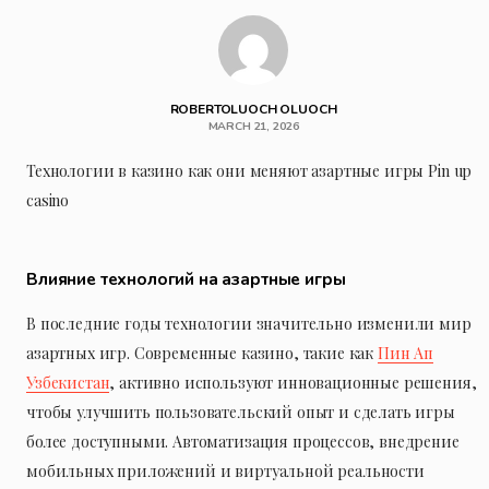
ROBERTOLUOCH OLUOCH
MARCH 21, 2026
Технологии в казино как они меняют азартные игры Pin up
casino
Влияние технологий на азартные игры
В последние годы технологии значительно изменили мир
азартных игр. Современные казино, такие как
Пин Ап
Узбекистан
, активно используют инновационные решения,
чтобы улучшить пользовательский опыт и сделать игры
более доступными. Автоматизация процессов, внедрение
мобильных приложений и виртуальной реальности