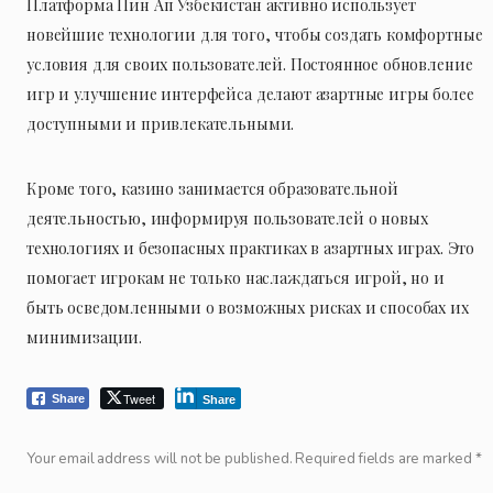
Платформа Пин Ап Узбекистан активно использует
новейшие технологии для того, чтобы создать комфортные
условия для своих пользователей. Постоянное обновление
игр и улучшение интерфейса делают азартные игры более
доступными и привлекательными.
Кроме того, казино занимается образовательной
деятельностью, информируя пользователей о новых
технологиях и безопасных практиках в азартных играх. Это
помогает игрокам не только наслаждаться игрой, но и
быть осведомленными о возможных рисках и способах их
минимизации.
Tweet
Share
Share
Your email address will not be published.
Required fields are marked
*