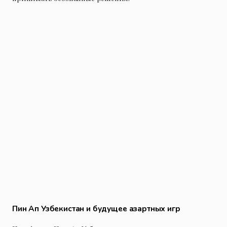
Пин Ап Узбекистан и будущее азартных игр