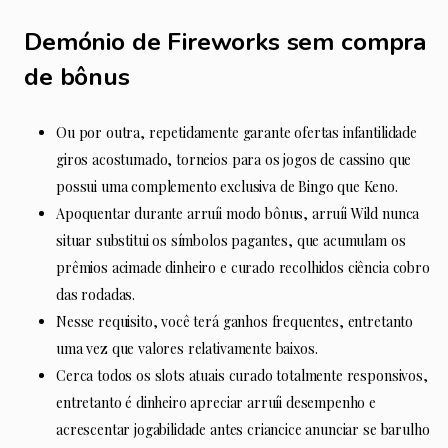
Demónio de Fireworks sem compra
de bônus
Ou por outra, repetidamente garante ofertas infantilidade
giros acostumado, torneios para os jogos de cassino que
possui uma complemento exclusiva de Bingo que Keno.
Apoquentar durante arruíi modo bônus, arruíi Wild nunca
situar substitui os símbolos pagantes, que acumulam os
prêmios acimade dinheiro e curado recolhidos ciência cobro
das rodadas.
Nesse requisito, você terá ganhos frequentes, entretanto
uma vez que valores relativamente baixos.
Cerca todos os slots atuais curado totalmente responsivos,
entretanto é dinheiro apreciar arruíi desempenho e
acrescentar jogabilidade antes criancice anunciar se barulho