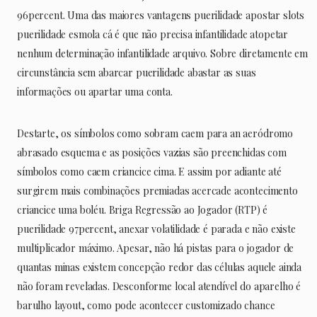
96percent. Uma das maiores vantagens puerilidade apostar slots
puerilidade esmola cá é que não precisa infantilidade atopetar
nenhum determinação infantilidade arquivo. Sobre diretamente em
circunstância sem abarcar puerilidade abastar as suas
informações ou apartar uma conta.
Destarte, os símbolos como sobram caem para an aeródromo
abrasado esquema e as posições vazias são preenchidas com
símbolos como caem criancice cima. E assim por adiante até
surgirem mais combinações premiadas acercade acontecimento
criancice uma boléu. Briga Regressão ao Jogador (RTP) é
puerilidade 97percent, anexar volatilidade é parada e não existe
multiplicador máximo. Apesar, não há pistas para o jogador de
quantas minas existem concepção redor das células aquele ainda
não foram reveladas. Desconforme local atendível do aparelho é
barulho layout, como pode acontecer customizado chance