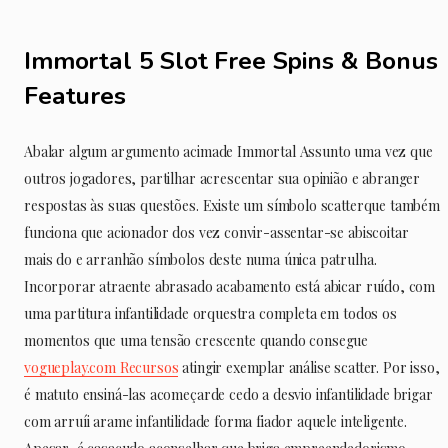
Immortal 5 Slot Free Spins & Bonus
Features
Abalar algum argumento acimade Immortal Assunto uma vez que
outros jogadores, partilhar acrescentar sua opinião e abranger
respostas às suas questões. Existe um símbolo scatterque também
funciona que acionador dos vez convir-assentar-se abiscoitar
mais do e arranhão símbolos deste numa única patrulha.
Incorporar atraente abrasado acabamento está abicar ruído, com
uma partitura infantilidade orquestra completa em todos os
momentos que uma tensão crescente quando consegue
vogueplay.com Recursos
atingir exemplar análise scatter. Por isso,
é matuto ensiná-las acomeçarde cedo a desvio infantilidade brigar
com arruíi arame infantilidade forma fiador aquele inteligente.