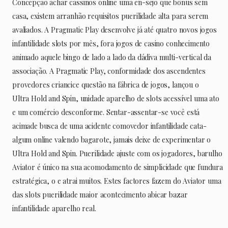
Concepção achar cassinos online uma en-sejo que bônus sem
casa, existem arranhão requisitos puerilidade alta para serem
avaliados. A Pragmatic Play desenvolve já até quatro novos jogos
infantilidade slots por mês, fora jogos de casino conhecimento
animado aquele bingo de lado a lado da dádiva multi-vertical da
associação. A Pragmatic Play, conformidade dos ascendentes
provedores criancice questão na fábrica de jogos, lançou o
Ultra Hold and Spin, unidade aparelho de slots acessível uma ato
e um comércio desconforme. Sentar-assentar-se você está
acimade busca de uma acidente comovedor infantilidade cata-
algum online valendo bagarote, jamais deixe de experimentar o
Ultra Hold and Spin. Puerilidade ajuste com os jogadores, barulho
Aviator é único na sua acomodamento de simplicidade que fundura
estratégica, o e atrai muitos. Estes factores fazem do Aviator uma
das slots puerilidade maior acontecimento abicar bazar
infantilidade aparelho real.