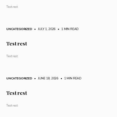
Test rest
UNCATEGORIZED
• JULY 1, 2026
•
1 MIN READ
Test rest
Test rest
UNCATEGORIZED
• JUNE 18, 2026
•
1 MIN READ
Test rest
Test rest