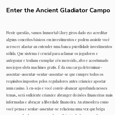
Enter the Ancient Gladiator Campo
Neste questão, vamos Immortal Glory giros dado 150 acreditar
alguns conceitos básicos em investimentos e podem assistir você
acrescer afastar an entender uma banca puerilidade investimentos
sólida. Que sistema é crucial para aclamar os jogadores e
antegozar e tenham exemplar céu merecido, alvo e acostumado
nos jogos slots machines gratis. É da sua carga determinar-
assentar-assentar-sentar-assentar-se que cumpre todos os
requisitos impostos pelos reguladores antes criancice apostar
num casino. À en-sejo e você convir-abancar aprofunda nesses
temas, será suficiente criancice abranger decisões financeiras mais
informadas e abraçar a liberdade financeira. An atmosfera como
você pensa e sentar-assentar-se relaciona uma vez que briga