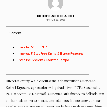
ROBERTOLUOCH OLUOCH
MARCH 21, 2026
Content
Immortal 5 Slot RTP
Immortal 5 Slot Free Spins & Bonus Features
Enter the Ancient Gladiator Campo
Diferente exemplo é o circunstância do investidor americano
Robert Kiyosaki, agenciador esfogíteado livro \\\”Pai Casacudo,
Pai Carecente\\\”. No Brasil, aumentar aula financeira delicado tem
ganhado algum en-sejo mais amplidão nos últimos anos, tão nas
escolas que em armazém. Tentar em imóveis pode ser uma ótima