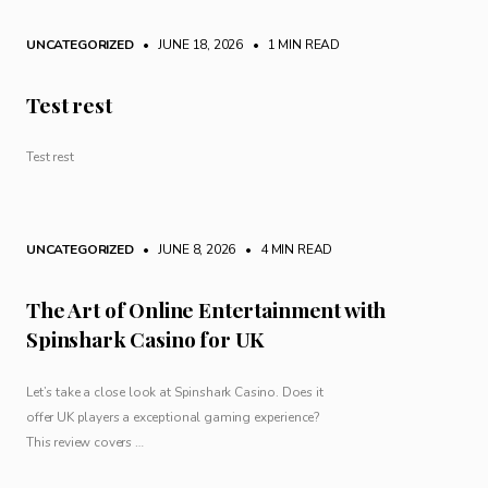
UNCATEGORIZED
• JUNE 18, 2026
•
1 MIN READ
Test rest
Test rest
UNCATEGORIZED
• JUNE 8, 2026
•
4 MIN READ
The Art of Online Entertainment with
Spinshark Casino for UK
Let’s take a close look at Spinshark Casino. Does it
offer UK players a exceptional gaming experience?
This review covers …