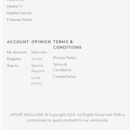
Hiplife
.TV
Hiplife Festival
Frotunes Radio
ACCOUNT
OPINION
TERMS &
CONDITIONS
My Account
Editorials
Privacy Policy
Register
Voices
Terms &
Sign In
Special
Conditions
Reports
Cookie Policy
Local
Events
HIPLIFE MAGAZINE © Copyright 2019. All Rights Reserved. With a
commitment to quality content for our community.