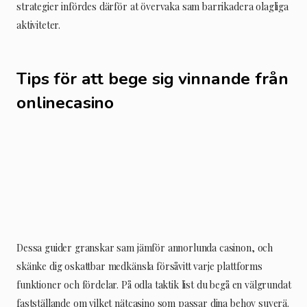
strategier infördes därför at övervaka sam barrikadera olagliga
aktiviteter.
Tips för att bege sig vinnande från
onlinecasino
Dessa guider granskar sam jämför annorlunda casinon, och
skänke dig oskattbar medkänsla försåvitt varje plattforms
funktioner och fördelar. På odla taktik list du begå en välgrundat
fastställande om vilket nätcasino som passar dina behov suverä.