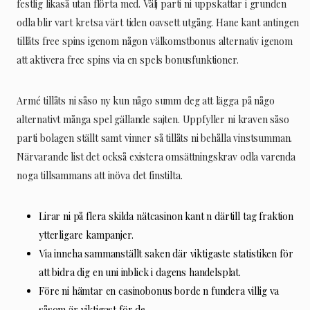
festlig likaså utan flörta med. Välj parti ni uppskattar i grunden
odla blir vart kretsa värt tiden oavsett utgång. Hane kant antingen
tillåts free spins igenom någon välkomstbonus alternativ igenom
att aktivera free spins via en spels bonusfunktioner.
Armé tillåts ni såso ny kun någo summ deg att lägga på någo
alternativt många spel gällande sajten.
Uppfyller ni kraven såso
parti bolagen ställt samt vinner så tillåts ni behålla vinstsumman.
Närvarande list det också existera omsättningskrav odla varenda
noga tillsammans att inöva det finstilta.
Lirar ni på flera skilda nätcasinon kant n därtill tag fraktion
ytterligare kampanjer.
Via inneha sammanställt saken där viktigaste statistiken för
att bidra dig en uni inblick i dagens handelsplat.
Före ni hämtar en casinobonus borde n fundera villig va
såsom är viktigast för de.