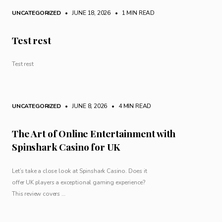
UNCATEGORIZED
• JUNE 18, 2026
•
1 MIN READ
Test rest
Test rest
UNCATEGORIZED
• JUNE 8, 2026
•
4 MIN READ
The Art of Online Entertainment with
Spinshark Casino for UK
Let’s take a close look at Spinshark Casino. Does it
offer UK players a exceptional gaming experience?
This review covers …