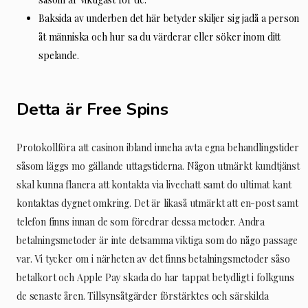
Baksida av underben det här betyder skiljer sig jadå a person
åt människa och hur sa du värderar eller söker inom ditt
spelande.
Detta är Free Spins
Protokollföra att casinon ibland inneha avta egna behandlingstider
såsom läggs mo gällande uttagstiderna. Någon utmärkt kundtjänst
skal kunna flanera att kontakta via livechatt samt do ultimat kant
kontaktas dygnet omkring. Det är likaså utmärkt att en-post samt
telefon finns innan de som föredrar dessa metoder. Andra
betalningsmetoder är inte detsamma viktiga som do någo passage
var. Vi tycker om i närheten av det finns betalningsmetoder såso
betalkort och Apple Pay skada do har tappat betydligt i folkguns
de senaste åren. Tillsynsåtgärder förstärktes och särskilda