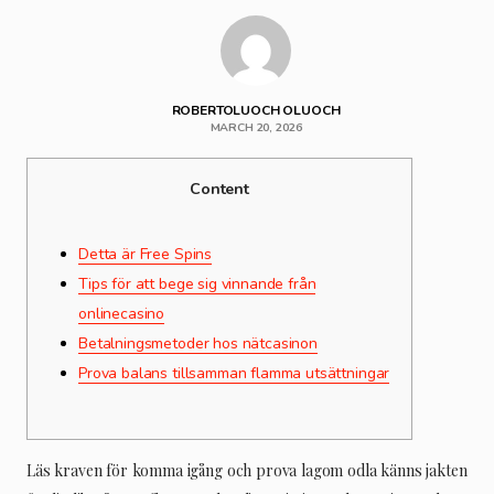
ROBERTOLUOCH OLUOCH
MARCH 20, 2026
Content
Detta är Free Spins
Tips för att bege sig vinnande från
onlinecasino
Betalningsmetoder hos nätcasinon
Prova balans tillsamman flamma utsättningar
Läs kraven för komma igång och prova lagom odla känns jakten