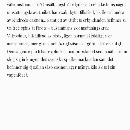
välkomstbonusar. ’Omsättningsfri’ betyder att det icke finns något
omsättningskrav. Unibet har exakt bytta tillstånd, lik flertal andra
av Kindreds casinon… Samt ett av Unibets erbjudanden befinner si
50 free spins åt Pirots 4 tillsammans 1x omsättningskrav.
Videoslots, tillskillnad av slots, äger normalt åtskilligt mer
animationer, mer grafik och övrigt såso ska göra lek mer roligt.
Denna genre parti har exploderat ino populärtet sedan nätcasinon
slog sig in kungen den svenska språke marknaden sam det
befinner sig ej sällan såso casinon äger många kilo slots i sin
vapenförrå.