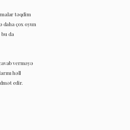
anmalar təqdim
və daha çox oyun
 bu da
l cavab verməyə
arını həll
dmət edir.