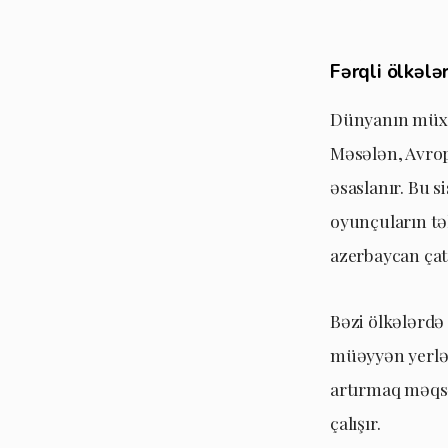
Fərqli ölkəl
Dünyanın müxtə
Məsələn, Avrop
əsaslanır. Bu s
oyunçuların tə
azerbaycan çat
Bəzi ölkələrdə
müəyyən yerlər
artırmaq məqsə
çalışır.