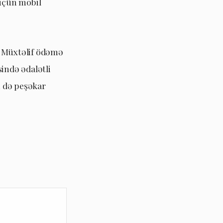
üçün mobil
r. Müxtəlif ödəmə
sində ədalətli
m də peşəkar