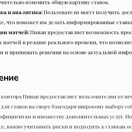
чительно изменить общую картину ставок.
ка и аналитика:
Пользователи могут получить дост
е, что поможет им делать информированные ставк
ии матчей:
Пинап предоставляет возможность про
 матчей в режиме реального времени, что позволяе
и и принимать решения на основе актуальной инф
ение
 контора Пинап предоставляет пользователям отли
для ставок на спорт благодаря широкому выбору со
фициентам и множеству дополнительных услуг. Но,
се, важно учитывать риски и подходить к ставкам о