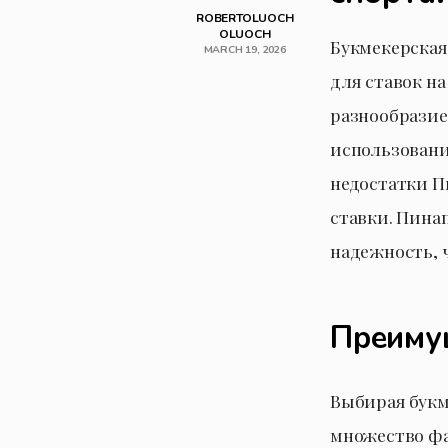
ROBERTOLUOCH
OLUOCH
Букмекерская
MARCH 19, 2026
для ставок н
разнообрази
использовани
недостатки П
ставки. Пина
надежность, 
Преиму
Выбирая букм
множество фа