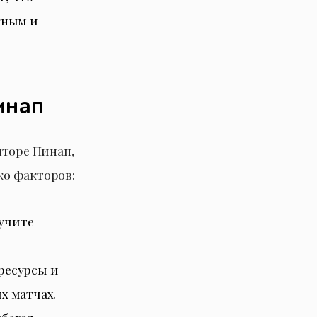
жным и
инап
нторе Пинап,
ко факторов:
зучите
ресурсы и
х матчах.