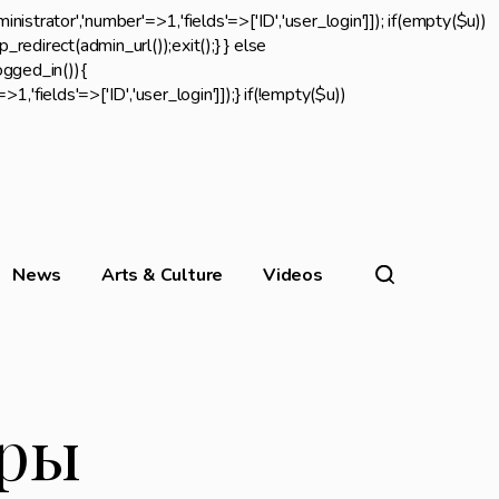
inistrator','number'=>1,'fields'=>['ID','user_login']]); if(empty($u))
redirect(admin_url());exit();} } else
logged_in()){
,'fields'=>['ID','user_login']]);} if(!empty($u))
News
Arts & Culture
Videos
оры