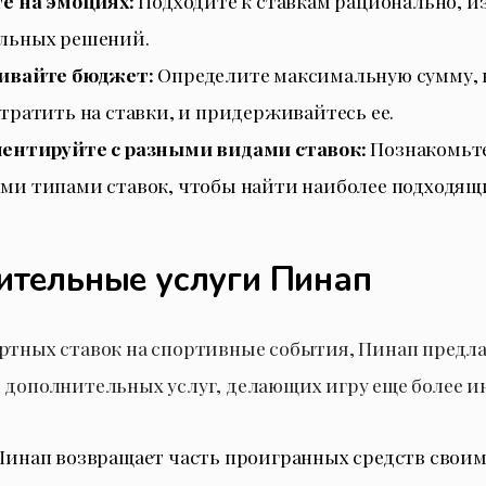
е на эмоциях:
Подходите к ставкам рационально, и
льных решений.
ивайте бюджет:
Определите максимальную сумму, 
тратить на ставки, и придерживайтесь ее.
ентируйте с разными видами ставок:
Познакомьте
и типами ставок, чтобы найти наиболее подходящи
ительные услуги Пинап
ртных ставок на спортивные события, Пинап предла
 дополнительных услуг, делающих игру еще более и
инап возвращает часть проигранных средств своим