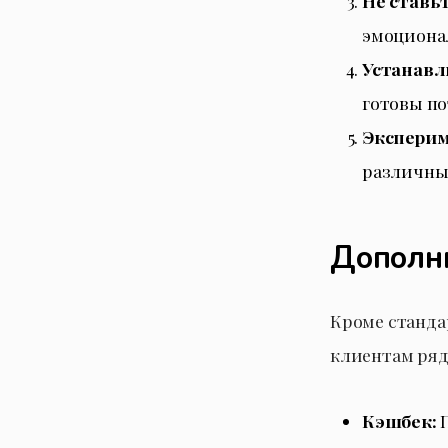
Не ставьт
эмоциона
Устанавл
готовы по
Эксперим
различным
Дополн
Кроме станда
клиентам ряд
Кэшбек:
П