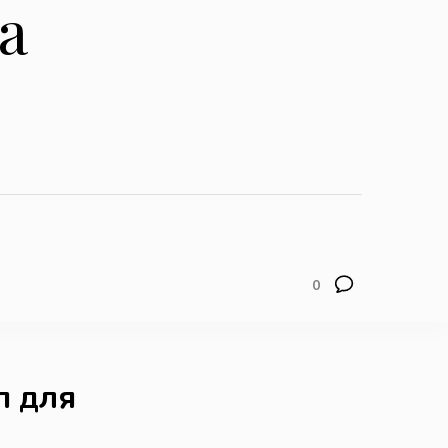
а
0
п для