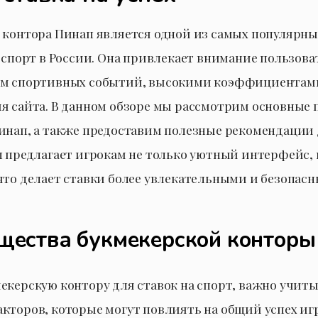
 контора Пинап является одной из самых популярн
а спорт в России. Она привлекает внимание пользова
ем спортивных событий, высокими коэффициентами
я сайта. В данном обзоре мы рассмотрим основные
инап, а также предоставим полезные рекомендации
п предлагает игрокам не только уютный интерфейс, 
что делает ставки более увлекательными и безопас
щества букмекерской конторы
екерскую контору для ставок на спорт, важно учит
кторов, которые могут повлиять на общий успех иг