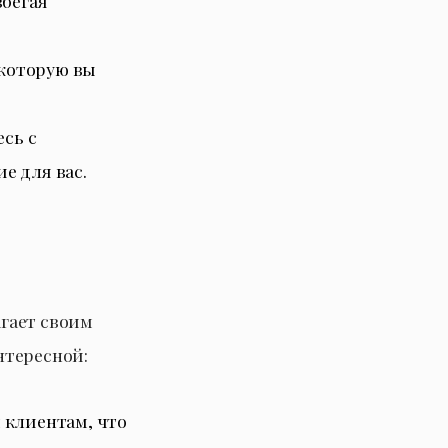
збегая
которую вы
сь с
е для вас.
гает своим
нтересной:
 клиентам, что