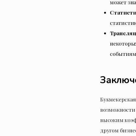
может зна
Статисти
статистик
Трансляц
некоторых
событиям
Заключ
Букмекерская
возможности 
высоким коэф
другом бизне