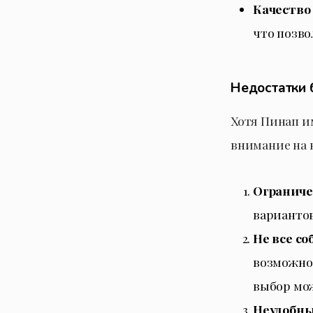
Качество
что позв
Недостатки 
Хотя Пинап и
внимание на 
Ограниче
вариантов
Не все с
возможно
выбор мож
Неудобны