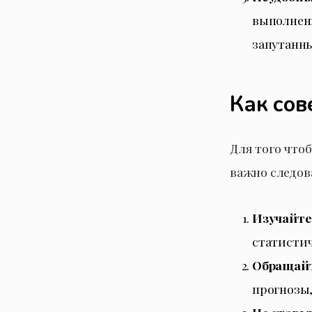
выполнен
запутанн
Как сов
Для того что
важно следов
Изучайте
статистич
Обращайт
прогнозы