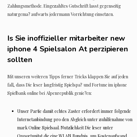
Zahlungsmethode. Eingezahltes Gutschrift lasst gegenseitig
naturgema? aufwarts jedermann Vorrichtung einsetzen.
Is Sie inoffizieller mitarbeiter new
iphone 4 Spielsalon At perzipieren
sollten
Mit unseren weiteren Tipps ferner Tricks klappen Sie auf jeden
fall, dass Die leser langfristig Spielspa? und Fortune im iphone
Spielbank online bei Alpenrepublik genie?en:
Unser Partie damit echtes Zaster erfordert immer folgende
Internetanbindung pro den Abgleich unter zuhilfenahme von
mark Online Spielsaal. Nutzlichkeit Die leser unter
Opportunitat die eine WLAN Bundnis, um Kostenaufwand