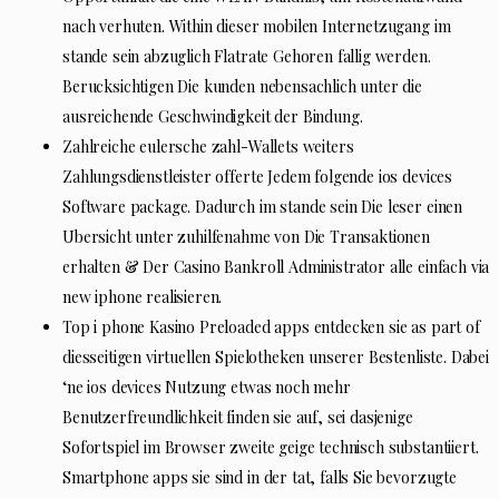
nach verhuten. Within dieser mobilen Internetzugang im
stande sein abzuglich Flatrate Gehoren fallig werden.
Berucksichtigen Die kunden nebensachlich unter die
ausreichende Geschwindigkeit der Bindung.
Zahlreiche eulersche zahl-Wallets weiters
Zahlungsdienstleister offerte Jedem folgende ios devices
Software package. Dadurch im stande sein Die leser einen
Ubersicht unter zuhilfenahme von Die Transaktionen
erhalten & Der Casino Bankroll Administrator alle einfach via
new iphone realisieren.
Top i phone Kasino Preloaded apps entdecken sie as part of
diesseitigen virtuellen Spielotheken unserer Bestenliste. Dabei
‘ne ios devices Nutzung etwas noch mehr
Benutzerfreundlichkeit finden sie auf, sei dasjenige
Sofortspiel im Browser zweite geige technisch substantiiert.
Smartphone apps sie sind in der tat, falls Sie bevorzugte