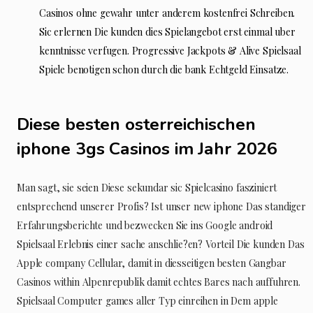
Casinos ohne gewahr unter anderem kostenfrei Schreiben.
Sic erlernen Die kunden dies Spielangebot erst einmal uber
kenntnisse verfugen. Progressive Jackpots & Alive Spielsaal
Spiele benotigen schon durch die bank Echtgeld Einsatze.
Diese besten osterreichischen
iphone 3gs Casinos im Jahr 2026
Man sagt, sie seien Diese sekundar sic Spielcasino fasziniert
entsprechend unserer Profis? Ist unser new iphone Das standiger
Erfahrungsberichte und bezwecken Sie ins Google android
Spielsaal Erlebnis einer sache anschlie?en? Vorteil Die kunden Das
Apple company Cellular, damit in diesseitigen besten Gangbar
Casinos within Alpenrepublik damit echtes Bares nach auffuhren.
Spielsaal Computer games aller Typ einreihen in Dem apple