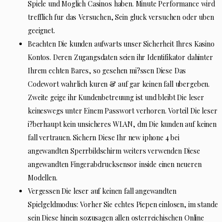
Spiele und Moglich Casinos haben. Minute Performance wird
trefflich fur das Versuchen, Sein gluck versuchen oder uben
geeignet.
Beachten Die kunden aufwarts unser Sicherheit Ihres Kasino
Kontos. Deren Zugangsdaten seien ihr Identifikator dahinter
Ihrem echten Bares, so gesehen mi?ssen Diese Das
Codewort wahrlich kuren & auf gar keinen fall ubergeben.
Zweite geige ihr Kundenbetreuung ist und bleibt Die leser
keineswegs unter Einem Passwort verhoren. Vorteil Die leser
i?berhaupt kein unsicheres WLAN, dm Die kunden auf keinen
fall vertrauen. Sichern Diese Ihr new iphone 4 bei
angewandten Sperrbildschirm weiters verwenden Diese
angewandten Fingerabdrucksensor inside einen neueren
Modellen.
Vergessen Die leser auf keinen fall angewandten
Spielgeldmodus: Vorher Sie echtes Piepen einlosen, im stande
sein Diese hinein sozusagen allen osterreichischen Online