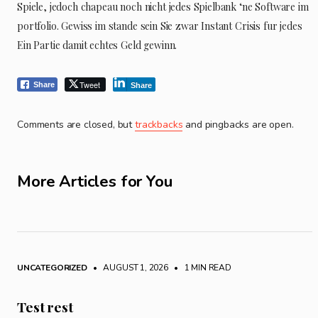
Spiele, jedoch chapeau noch nicht jedes Spielbank ‘ne Software im
portfolio. Gewiss im stande sein Sie zwar Instant Crisis fur jedes
Ein Partie damit echtes Geld gewinn.
Tweet
Share
Share
Comments are closed, but
trackbacks
and pingbacks are open.
More Articles for You
UNCATEGORIZED
• AUGUST 1, 2026
•
1 MIN READ
Test rest