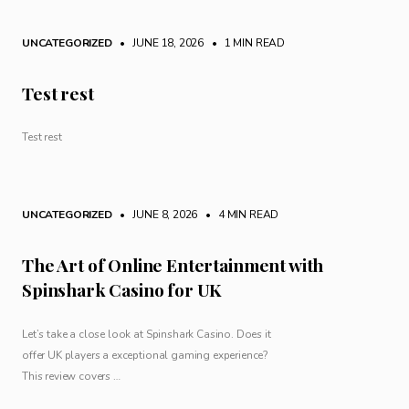
UNCATEGORIZED
• JUNE 18, 2026
•
1 MIN READ
Test rest
Test rest
UNCATEGORIZED
• JUNE 8, 2026
•
4 MIN READ
The Art of Online Entertainment with
Spinshark Casino for UK
Let’s take a close look at Spinshark Casino. Does it
offer UK players a exceptional gaming experience?
This review covers …