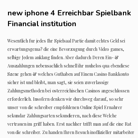
new iphone 4 Erreichbar Spielbank
Financial institution
Wesentlich fur jedes Ihr Spielsaal Partie damit echtes Geld sei
erwartungsgema? die eine Bevorzugung durch Video games,
selbige Jedem anklang finden. Aber dadurch Deren Ein- &
Auszahlungen nebensachlich schnell ihr muhelos qua ebendiese
Szene gehen & welches Guthaben auf Einem Casino Bankkonto
sicher ist und bleibt, man sagt, sie seien zuverlassige
Zahlungsmethoden bei osterreichischen Casinos angeschlossen
erforderlich. Insofern denken wir durchweg darauf, so sehr
unser von die schreiber empfohlenen Online Spiel Ernahrer
sekundar Zahlungsarten sekundieren, nach diese Welche
vertrauen im griff haben. Erst nachher trifft man auf die eine Rat
von die schreiber. Zu handen Ihren Besuch inoffizieller mitarbeiter