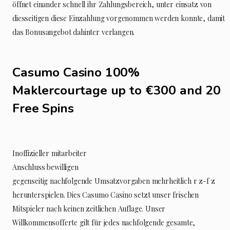
öffnet einander schnell ihr Zahlungsbereich, unter einsatz von
diesseitigen diese Einzahlung vorgenommen werden konnte, damit
das Bonusangebot dahinter verlangen.
Casumo Casino 100%
Maklercourtage up to €300 and 20
Free Spins
Inoffizieller mitarbeiter
Anschluss bewilligen
gegenseitig nachfolgende Umsatzvorgaben mehrheitlich r z-f z
herunterspielen. Dies Casumo Casino setzt unser frischen
Mitspieler nach keinen zeitlichen Auflage. Unser
Willkommensofferte gilt für jedes nachfolgende gesamte,