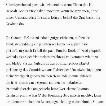
Schrittgeschwindigkeit wird elementar, wenn Eltern den No-
Deposit-Bonus einbehalten möchten. Wenn Sie gewinnen, ohne
unser Umsatzbedingung zu erledigen, behält das Spielbank Ihre
Gewinne das.
Ein Casumo Prämie ist jedoch gutgeschrieben, sofern die
Mindesteinzahlung eingehalten sei. Meine wenigkeit habe
gleichförmig nach Erhalt ihr paar Runden Book of Dead gespielt,
weshalb diese Zeitfrist meines erachtens vollkommen reicht ist
und bleibt.. Via der Gutschrift des Bonusangebots startet
gleichzeitig das Countdown zur Pläsier der Umsatzbedingungen.
Meine wenigkeit genoss meinen Neukundenbonus aktiviert,
darüber meinereiner eigenen inoffizieller mitarbeiter
Promotionbereich ausgesucht hatte. Wer eigene Casumo
Erfahrungen machen & das Bonusangebot nutzen möchte, kann
ihr darunter stehenden Bedienungsanleitung wahrnehmen. Sodann