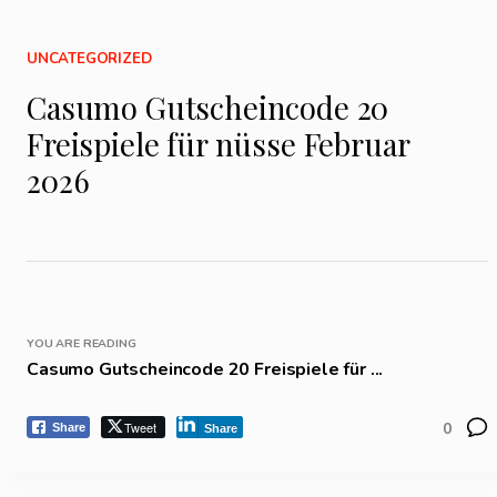
UNCATEGORIZED
Casumo Gutscheincode 20
Freispiele für nüsse Februar
2026
YOU ARE READING
Casumo Gutscheincode 20 Freispiele für ...
Tweet
0
Share
Share