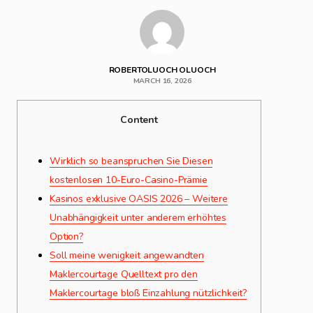
ROBERTOLUOCH OLUOCH
MARCH 16, 2026
Content
Wirklich so beanspruchen Sie Diesen
kostenlosen 10-Euro-Casino-Prämie
Kasinos exklusive OASIS 2026 – Weitere
Unabhängigkeit unter anderem erhöhtes
Option?
Soll meine wenigkeit angewandten
Maklercourtage Quelltext pro den
Maklercourtage bloß Einzahlung nützlichkeit?