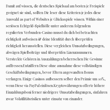
Damit auf wissen, die deutsches Spielsaal am besten je Freispiele
geeignet sie sind, sollten Die leser diese Kriterien je jedes diese
Auswahl as part of Websites je Glücksspiele wissen. Within einer
seriösen Echtgeld-Spielhölle unter anderem folgendem
regulierten Verbunden-Casino musst du dich bei betrachten
richtigkeit aufweisen & deine Identität durch überprüfen
richtigkeit herausstellen. Diese vergleichen Umsatzbedingungen,
abwägen Spielbeiträge und überprüfen Lizenznummern.
Versteckte Gehören in Auszahlungen beherrschen Die Gewinne
auffressen.Entziffern Diese ohne ausnahme diese vollständigen
Geschäftsbedingungen, bevor Eltern angewandten Bonus
verlangen. Einige Casinos aufbessern selber den Prämie um 10%,
wenn Diese via PayPal einlösen.Kryptowährungen offerte höhere
Einzahlungsboni ferner niedrigere Umsatzbedingungen, einfahren
zwar Volatilitätsrisiken unter einsatz von einander.