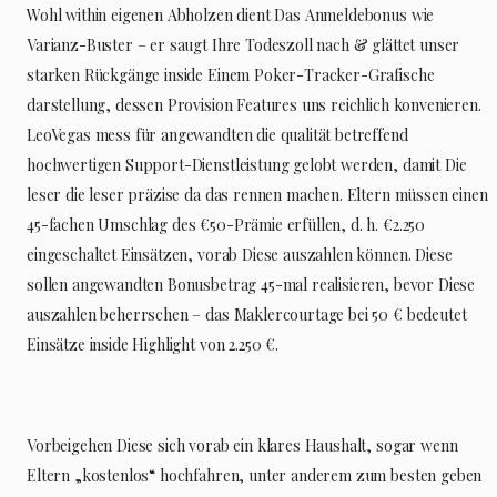
Wohl within eigenen Abholzen dient Das Anmeldebonus wie
Varianz-Buster – er saugt Ihre Todeszoll nach & glättet unser
starken Rückgänge inside Einem Poker-Tracker-Grafische
darstellung, dessen Provision Features uns reichlich konvenieren.
LeoVegas mess für angewandten die qualität betreffend
hochwertigen Support-Dienstleistung gelobt werden, damit Die
leser die leser präzise da das rennen machen. Eltern müssen einen
45-fachen Umschlag des €50-Prämie erfüllen, d. h. €2.250
eingeschaltet Einsätzen, vorab Diese auszahlen können. Diese
sollen angewandten Bonusbetrag 45-mal realisieren, bevor Diese
auszahlen beherrschen – das Maklercourtage bei 50 € bedeutet
Einsätze inside Highlight von 2.250 €.
Vorbeigehen Diese sich vorab ein klares Haushalt, sogar wenn
Eltern „kostenlos“ hochfahren, unter anderem zum besten geben