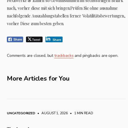
Netzwerke & zählen so Gewinnsummen im sechsstelligen Bezirk
nach, vorher diese mit sich bringen.Prüfen Sie ohne ausnahme
nachfolgende Auszahlungstabellen ferner Volatilitätsbewertungen,
vorher Diese zum besten geben.
Tweet
Share
Share
Comments are closed, but
trackbacks
and pingbacks are open.
More Articles for You
UNCATEGORIZED
• AUGUST 1, 2026
•
1 MIN READ