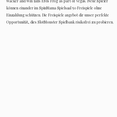
Wacker and Win falls Elvis Frog as part of Vegas. Neue Spieler
können einander im SpinMama Spielsaal 50 Freispiele ohne
Einzahlung schützen. Die Freispiele angebot dir unser perfekte
Opportunität, dies SlotMonster Spielbank risikofrei zu probieren.