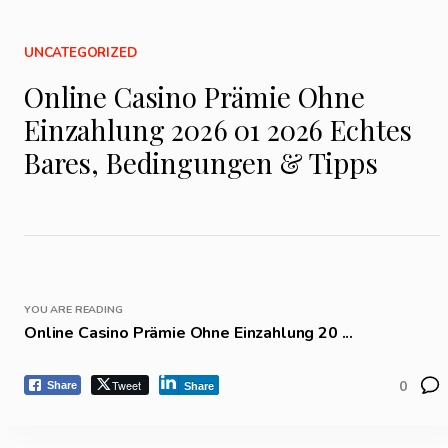
UNCATEGORIZED
Online Casino Prämie Ohne
Einzahlung 2026 01 2026 Echtes
Bares, Bedingungen & Tipps
YOU ARE READING
Online Casino Prämie Ohne Einzahlung 20 ...
Tweet
0
Share
Share