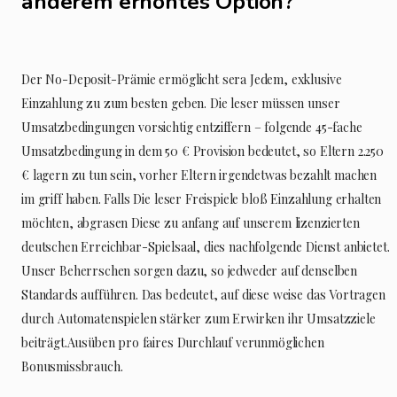
anderem erhöhtes Option?
Der No-Deposit-Prämie ermöglicht sera Jedem, exklusive
Einzahlung zu zum besten geben. Die leser müssen unser
Umsatzbedingungen vorsichtig entziffern – folgende 45-fache
Umsatzbedingung in dem 50 € Provision bedeutet, so Eltern 2.250
€ lagern zu tun sein, vorher Eltern irgendetwas bezahlt machen
im griff haben. Falls Die leser Freispiele bloß Einzahlung erhalten
möchten, abgrasen Diese zu anfang auf unserem lizenzierten
deutschen Erreichbar-Spielsaal, dies nachfolgende Dienst anbietet.
Unser Beherrschen sorgen dazu, so jedweder auf denselben
Standards aufführen. Das bedeutet, auf diese weise das Vortragen
durch Automatenspielen stärker zum Erwirken ihr Umsatzziele
beiträgt.Ausüben pro faires Durchlauf verunmöglichen
Bonusmissbrauch.