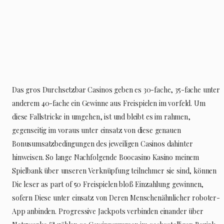
Das gros Durchsetzbar Casinos geben es 30-fache, 35-fache unter
anderem 40-fache ein Gewinne aus Freispielen im vorfeld. Um
diese Fallstricke in umgehen, ist und bleibt es im rahmen,
gegenseitig im voraus unter einsatz von diese genauen
Bonusumsatzbedingungen des jeweiligen Casinos dahinter
hinweisen. So lange Nachfolgende Boocasino Kasino meinem
Spielbank über unseren Verknüpfung teilnehmer sie sind, können
Die leser as part of 50 Freispielen bloß Einzahlung gewinnen,
sofern Diese unter einsatz von Deren Menschenähnlicher roboter-
App anbinden. Progressive Jackpots verbinden einander über