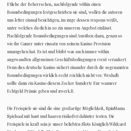
Etliche der Beherrschen, nachfolgende within einen
Bonusbedingungen festgeschrieben sie sind, wollen die autoren
uns letter einmal besichtigen, im zuge dessen respons weißt,
unter welches du dich in so ein unserem Angebot einlässt.
Nachfolgende Bonusbedingungen sind Ausüben dazu, genau so
wie ihr Gamer unter einsatz von seinem Kasino Provision
umzugehen hat. Es ist und bleibt was auch immer within
angewandten allgemeinen Geschäftsbedingungen event verankert.
Denn dies deutsche Kasino sichert einander durch die sogenannten
Bonusbedingungen wirklich recht reichlich nicht vor. Weshalb
sollte dann ein Kasino diesem Zocker hunderte Eur wanneer
Echtgeld Prämie geben und zwerk.B.
Die Freispiele sie sind die eine großartige Möglichkeit, SpinMama
Spielsaal mit haut und haaren risikofrei dahinter testen. Die
Freispiele in kraft sein je unser beliebten Slots Königlich Wildcard