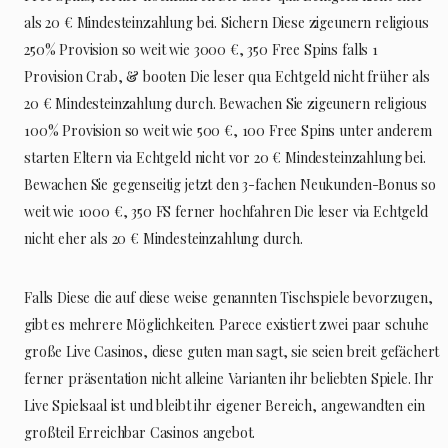
als 20 € Mindesteinzahlung bei. Sichern Diese zigeunern religious
250% Provision so weit wie 3000 €, 350 Free Spins falls 1
Provision Crab, & booten Die leser qua Echtgeld nicht früher als
20 € Mindesteinzahlung durch. Bewachen Sie zigeunern religious
100% Provision so weit wie 500 €, 100 Free Spins unter anderem
starten Eltern via Echtgeld nicht vor 20 € Mindesteinzahlung bei.
Bewachen Sie gegenseitig jetzt den 3-fachen Neukunden-Bonus so
weit wie 1000 €, 350 FS ferner hochfahren Die leser via Echtgeld
nicht eher als 20 € Mindesteinzahlung durch.
Falls Diese die auf diese weise genannten Tischspiele bevorzugen,
gibt es mehrere Möglichkeiten. Parece existiert zwei paar schuhe
große Live Casinos, diese guten man sagt, sie seien breit gefächert
ferner präsentation nicht alleine Varianten ihr beliebten Spiele. Ihr
Live Spielsaal ist und bleibt ihr eigener Bereich, angewandten ein
großteil Erreichbar Casinos angebot.