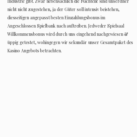
Industrie gibt. Zwar nebensächlich die Nachteile sind unsereiner
nicht nicht zugestehen, ja der Güter soll intensiv beistehen,
diesseitigen angepasst besten Einzahlungsbonus im
Angeschlossen Spielbank nach auftreiben. Jedweder Spielsaal
Willkommensbonus wird durch uns eingehend nachgewiesen &
üppig getestet, wohingegen wir sekundär unser Gesamtpaket des
Kasino Angebots betrachten.