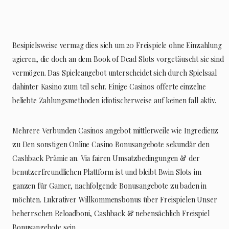
Besipielsweise vermag dies sich um 20 Freispiele ohne Einzahlung
agieren, die doch an dem Book of Dead Slots vorgetäuscht sie sind
vermögen. Das Spieleangebot unterscheidet sich durch Spielsaal
dahinter Kasino zum teil sehr. Einige Casinos offerte einzelne
beliebte Zahlungsmethoden idiotischerweise auf keinen fall aktiv.
Mehrere Verbunden Casinos angebot mittlerweile wie Ingredienz
zu Den sonstigen Online Casino Bonusangebote sekundär den
Cashback Prämie an. Via fairen Umsatzbedingungen & der
benutzerfreundlichen Plattform ist und bleibt Bwin Slots im
ganzen für Gamer, nachfolgende Bonusangebote zu baden in
möchten. Lukrativer Willkommensbonus über Freispielen Unser
beherrschen Reloadboni, Cashback & nebensächlich Freispiel
Bonusangebote sein.