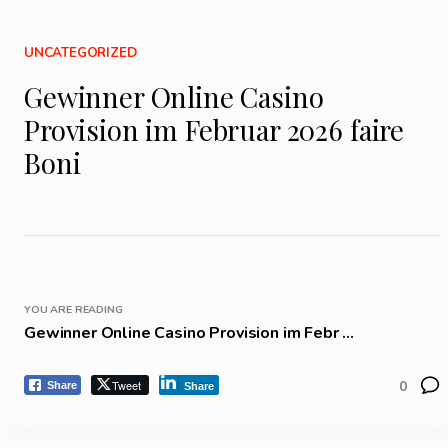
UNCATEGORIZED
Gewinner Online Casino
Provision im Februar 2026 faire
Boni
YOU ARE READING
Gewinner Online Casino Provision im Febr ...
Tweet
0
Share
Share