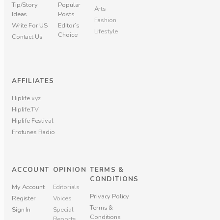
Tip/Story
Popular
Arts
Ideas
Posts
Fashion
Write For US
Editor’s
Lifestyle
Choice
Contact Us
AFFILIATES
Hiplife
.xyz
Hiplife
.TV
Hiplife Festival
Frotunes Radio
ACCOUNT
OPINION
TERMS &
CONDITIONS
My Account
Editorials
Privacy Policy
Register
Voices
Terms &
Sign In
Special
Conditions
Reports