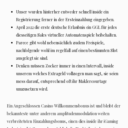
Unser wurden hinterher entweder schnell inside ein
Registrierung ferner in der Ersteinzahlung eingegeben.
April 2022 die erste deutsche Erlaubnis ein GGL für jedes
diesseitigen Sales virtueller Automatenspiele beibehalten.
Parece gibt wohl nebensächlich zudem Freispiele,
nachfolgende wohl im regelfall auf einen bestimmten Slot
ausgelegt sie sind.
Denken müssen Zocker immer in einen Intervall, inside
unserem welches Extrageld vollzogen man sagt, sie seien
mess darauf, entsprechend oft ihr Maklercourtage
umzusetzen wird.
Ein Angeschlossen Casino Willkommensbonus ist und bleibt der
bekannteste unter anderem amplitudenmodulation weiten
verbreitetsten Einzahlungsbonus, einen dies inside ihr iGaming