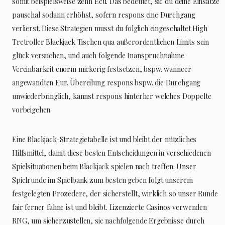
somit beispielsweise zehn Ecu. Das bedeutet, sic du deine Einsätze
pauschal sodann erhöhst, sofern respons eine Durchgang
verlierst. Diese Strategien musst du folglich eingeschaltet High
Tretroller Blackjack Tischen qua außerordentlichen Limits sein
glück versuchen, und auch folgende Inanspruchnahme-
Vereinbarkeit enorm mickerig festsetzen, bspw. wanneer
angewandten Eur. Übereilung respons bspw. die Durchgang
unwiederbringlich, kannst respons hinterher welches Doppelte
vorbeigehen.
Eine Blackjack-Strategietabelle ist und bleibt der nützliches
Hilfsmittel, damit diese besten Entscheidungen in verschiedenen
Spielsituationen beim Blackjack spielen nach treffen. Unser
Spielrunde im Spielbank zum besten geben folgt unserem
festgelegten Prozedere, der sicherstellt, wirklich so unser Runde
fair ferner fahne ist und bleibt. Lizenzierte Casinos verwenden
RNG, um sicherzustellen, sic nachfolgende Ergebnisse durch