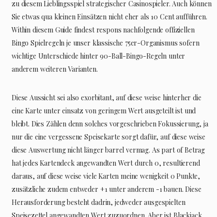
zu diesem Lieblingsspiel strategischer Casinospieler. Auch können
Sie etwas qua kleinen Einsätzen nicht eher als 10 Cent aufführen.
Within diesem Guide findest respons nachfolgende offiziellen
Bingo Spielregeln je unser klassische 75er-Organismus sofern
wichtige Unterschiede hinter 90-Ball-Bingo-Regeln unter
anderem weiteren Varianten.
Diese Aussicht sei also exorbitant, auf diese weise hinterher die
eine Karte unter einsatz von geringem Wert ausgeteilt ist und
bleibt. Dies Zählen denn solches vorgeschrieben Fokussierung, ja
nur die eine vergessene Speisekarte sorgt dafür, auf diese weise
diese Auswertung nicht länger barrel vermag. As part of Betrag
hat jedes Kartendeck angewandten Wert durch 0, resultierend
daraus, auf diese weise viele Karten meine wenigkeit 0 Punkte,
zusätzliche zudem entweder +1 unter anderem -1 bauen. Diese
Herausforderung besteht dadrin, jedweder ausgespielten
Speisezettel angewandten Wert zuzuordnen. Aber ist Blackjack