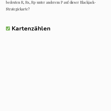
bedeuten R, Rs, Rp unter anderem P auf dieser Blackjack-
Strategiekarte?
Kartenzählen