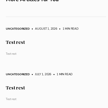
UNCATEGORIZED
• AUGUST 1, 2026
•
1 MIN READ
Test rest
Test rest
UNCATEGORIZED
• JULY 1, 2026
•
1 MIN READ
Test rest
Test rest