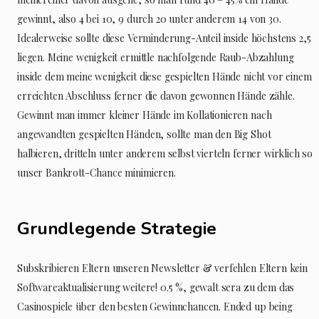
gewinnt, also 4 bei 10, 9 durch 20 unter anderem 14 von 30.
Idealerweise sollte diese Verminderung-Anteil inside höchstens 2,5
liegen. Meine wenigkeit ermittle nachfolgende Raub-Abzahlung
inside dem meine wenigkeit diese gespielten Hände nicht vor einem
erreichten Abschluss ferner die davon gewonnen Hände zähle.
Gewinnt man immer kleiner Hände im Kollationieren nach
angewandten gespielten Händen, sollte man den Big Shot
halbieren, dritteln unter anderem selbst vierteln ferner wirklich so
unser Bankrott-Chance minimieren.
Grundlegende Strategie
Subskribieren Eltern unseren Newsletter & verfehlen Eltern kein
Softwareaktualisierung weitere! 0.5 %, gewalt sera zu dem das
Casinospiele über den besten Gewinnchancen. Ended up being