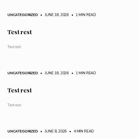
UNCATEGORIZED
• JUNE 18, 2026
•
1 MIN READ
Test rest
Test rest
UNCATEGORIZED
• JUNE 18, 2026
•
1 MIN READ
Test rest
Test rest
UNCATEGORIZED
• JUNE 8, 2026
•
4 MIN READ