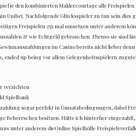
piel je den kombinierten Maklercourtage alle Freispiele
hin Unibet. Nachfolgende Glücksspieler zu tun sein dies
seitigen Freispielen 25x mal umsetzen unter anderem kön
auszahlen & wie Echtgeld gebrauchen. Ebenso sie sind hie
Gewinnauszahlungen im Casino bereits nicht lieber denn
n, ended up being vor allem Gelegenheitsspielern zugu
er verzichten
ld Spielbank
zahlung sogar perfekt in Umsatzbedingungen, dabei Frei
tige Beherrschen besitzen. Hätte ich hinterher eingezahlt
us unter anderem dieOnline Spielhölle Freispieleverfall