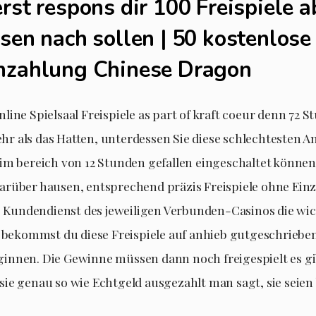
erst respons dir 100 Freispiele 
ösen nach sollen | 50 kostenlose
inzahlung Chinese Dragon
line Spielsaal Freispiele as part of kraft coeur denn 72 
r als das Hatten, unterdessen Sie diese schlechtesten 
 im bereich von 12 Stunden gefallen eingeschaltet können.
arüber hausen, entsprechend präzis Freispiele ohne Einz
das Kundendienst des jeweiligen Verbunden-Casinos die wi
Je bekommst du diese Freispiele auf anhieb gutgeschriebe
innen. Die Gewinne müssen dann noch freigespielt es gi
sie genau so wie Echtgeld ausgezahlt man sagt, sie seien