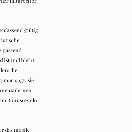
ller mitarbeiter
enfassend gültig
listische
e passend
 ist und bleibt
ders die
g man sagt, sie
ennenzulernen
erem Bonusregeln
er das mobile