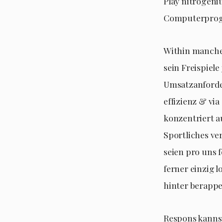
Play nitrogeni
Computerprog
Within manche
sein Freispiele
Umsatzanforder
effizienz & vi
konzentriert au
Sportliches ve
seien pro uns 
ferner einzig 
hinter berappe
Respons kannst