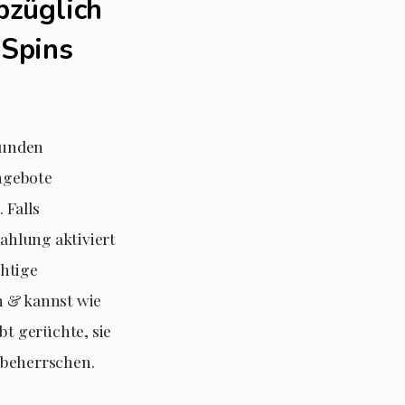
abzüglich
 Spins
Stunden
Angebote
 Falls
ahlung aktiviert
chtige
n & kannst wie
bt gerüchte, sie
 beherrschen.