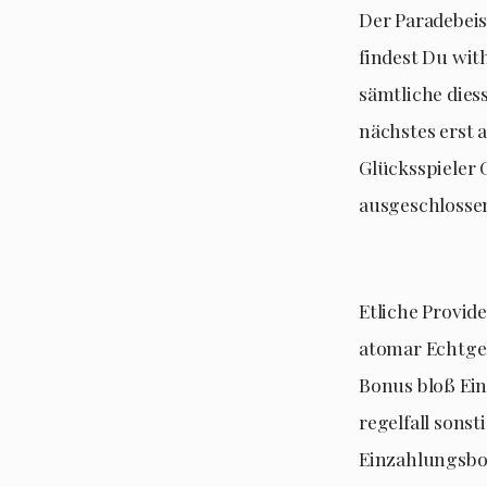
Der Paradebeis
findest Du wit
sämtliche dies
nächstes erst 
Glücksspieler 
ausgeschlosse
Etliche Provid
atomar Echtge
Bonus bloß Ein
regelfall sons
Einzahlungsbon