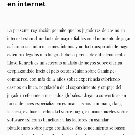
en internet
La presente regulación permite que los jugadores de casino en
internet estén abundante de mayor fiables en el momento de jugar
así­ como sus informaciones íntimos y no ha transpirado de paga
estén protegidos a lo largo de dicho pericia de entretenimiento.
Lloyd Kenrick es un veterano analista de juegos sobre chiripa
desplazándolo hacia el pelo editor sénior sobre Gaming.e-
commerce, con más de 11 años sobre experiencia cubriendo
casinos en línea, regulación de el esparcimiento y empuje del
jugador referente a mercados globales. Llegan a convertirse en
focos de luces especializa en estimar casinos con manga larga
licencia, evaluar la velocidad sobre pago, examinar niveles sobre
software así­ como beneficiar a las lectores en asimilar
plataformas sobre juego confiables. Sus conocimiento se basan