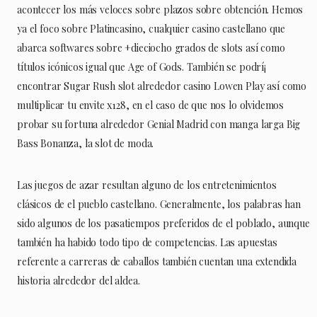
acontecer los más veloces sobre plazos sobre obtención. Hemos
ya el foco sobre Platincasino, cualquier casino castellano que
abarca softwares sobre +dieciocho grados de slots así­ como
títulos icónicos igual que Age of Gods. También se podrí¡
encontrar Sugar Rush slot alrededor casino Lowen Play así­ como
multiplicar tu envite x128, en el caso de que nos lo olvidemos
probar su fortuna alrededor Genial Madrid con manga larga Big
Bass Bonanza, la slot de moda.
Las juegos de azar resultan alguno de los entretenimientos
clásicos de el pueblo castellano. Generalmente, los palabras han
sido algunos de los pasatiempos preferidos de el poblado, aunque
también ha habido todo tipo de competencias. Las apuestas
referente a carreras de caballos también cuentan una extendida
historia alrededor del aldea.