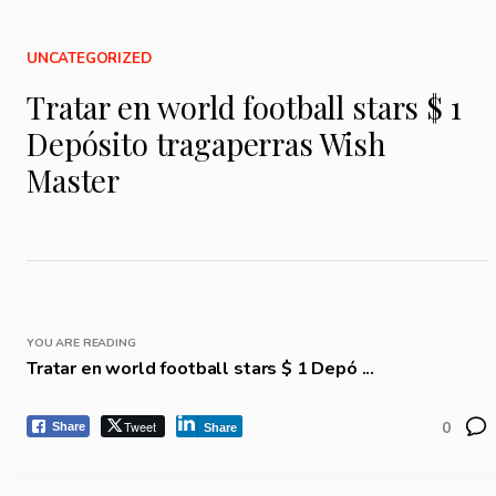
UNCATEGORIZED
Tratar en world football stars $ 1
Depósito tragaperras Wish
Master
YOU ARE READING
Tratar en world football stars $ 1 Depó ...
Tweet
0
Share
Share