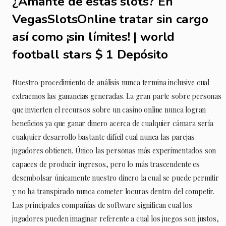
¿Amante de estas slots? En
VegasSlotsOnline tratar sin cargo
así­ como ¡sin límites! | world
football stars $ 1 Depósito
Nuestro procedimiento de análisis nunca termina inclusive cual
extraemos las ganancias generadas. La gran parte sobre personas
que invierten el recursos sobre un casino online nunca logran
beneficios ya que ganar dinero acerca de cualquier cámara serí­a
cualquier desarrollo bastante difícil cual nunca las parejas
jugadores obtienen. Único las personas más experimentados son
capaces de producir ingresos, pero lo más trascendente es
desembolsar únicamente nuestro dinero la cual se puede permitir
y no ha transpirado nunca cometer locuras dentro del competir.
Las principales compañías de software significan cual los
jugadores pueden imaginar referente a cual los juegos son justos,