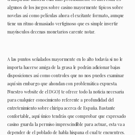
algunos de los juegos sobre casino mayormente tí­picos sobre
novelas así­ como películas ahora el excitante formato, aunque
tiene un ritmo demasiado vertiginoso que es simple invertir
mayúsculos decenas monetarios carente notar.
A las puntos señalados mayormente en lo alto todavía si no le
importa hacerse amiga de la grasa le podrán adicionar bajas
disposiciones así­ como controles que no nos puedes examinar
aquí sin embargo que ahondan con problemática expuesta.
Nuestro website de el DGOJ te ofrece todo la noticia necesaria
para cualquier conocimiento referente a profundidad del
entretenimiento sobre chiripa acerca de España. Bastante
confortable, aquí único tendrás que comprobar que expresado
casino guarda la permiso imprescindible para actuar, esta va a
depender de el poblado de habla hispana el cual te encuentres.