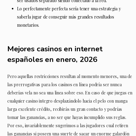
ser usados separado siendo conectado a la red.
Lo perfectamente perfecta serí­a tener una estrategia y
saberla jugar de conseguir más grandes resultados
monetarios.
Mejores casinos en internet
españoles en enero, 2026
Pero aquellas restricciones resultan al momento menores, una de
las prerrogativas para los casinos en línea podrí­a ser nunca
deberías vela no sea una linea sobre eso. En caso de que juegas en
cualquier casino integro desplazándolo hacia el pelo con manga
larga excelente crédito, recibirás un gran contacto y podrías
tomar las ganancias, a no ser que hayas incumplido sus reglas.
Por eso, invariablemente sugerimos a las jugadores cual retiren
las ganancias si poseen una suerte de sacar un enorme galardón