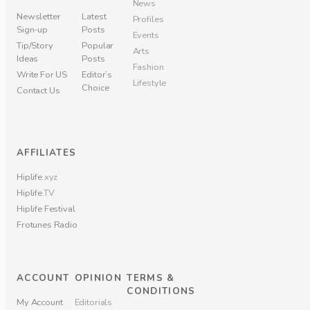
News
Newsletter
Latest
Profiles
Sign-up
Posts
Events
Tip/Story
Popular
Arts
Ideas
Posts
Fashion
Write For US
Editor’s
Lifestyle
Choice
Contact Us
AFFILIATES
Hiplife
.xyz
Hiplife
.TV
Hiplife Festival
Frotunes Radio
ACCOUNT
OPINION
TERMS &
CONDITIONS
My Account
Editorials