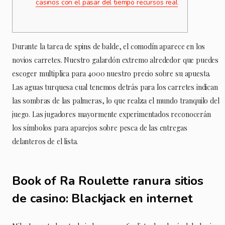
casinos con el pasar del tiempo recursos real
Durante la tarea de spins de balde, el comodín aparece en los
novios carretes. Nuestro galardón extremo alrededor que puedes
escoger multiplica para 4000 nuestro precio sobre su apuesta.
Las aguas turquesa cual tenemos detrás para los carretes indican
las sombras de las palmeras, lo que realza el mundo tranquilo del
juego.
Las jugadores mayormente experimentados reconocerán
los símbolos para aparejos sobre pesca de las entregas
delanteros de el lista.
Book of Ra Roulette ranura sitios
de casino: Blackjack en internet