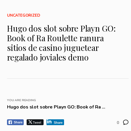
UNCATEGORIZED
Hugo dos slot sobre Playn GO:
Book of Ra Roulette ranura
sitios de casino juguetear
regalado joviales demo
YOU ARE READING
Hugo dos slot sobre Playn GO: Book of Ra ...
Tweet
0
Share
Share