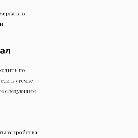
зеркала в
и.
кал
ходить по
сти к утечке
йте следующим
ы устройства.