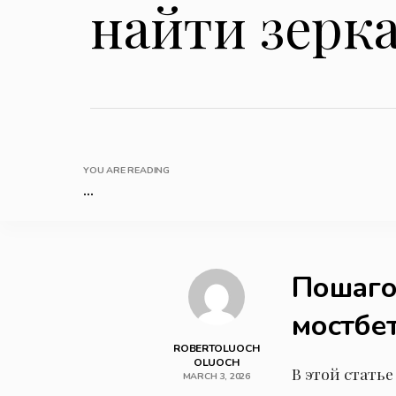
найти зерк
YOU ARE READING
...
Пошаго
мостбе
ROBERTOLUOCH
OLUOCH
В этой статье
MARCH 3, 2026