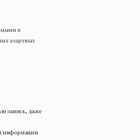
имыми в
пыт азартных
ую запись, даже
ой информации