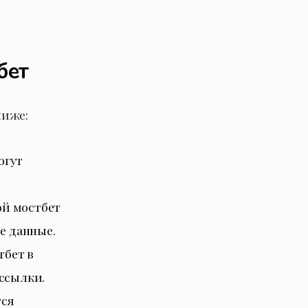
бет
ниже:
огут
ой мостбет
е данные.
бет в
ссылки.
тся