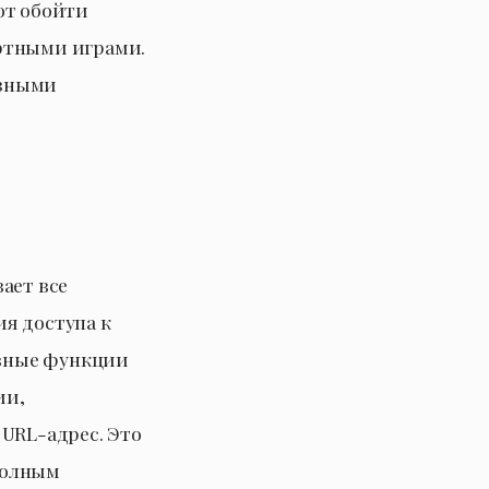
ют обойти
артными играми.
езными
ает все
я доступа к
овные функции
ии,
 URL-адрес. Это
полным