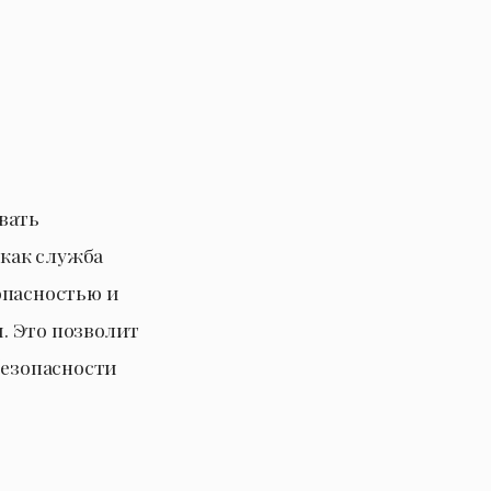
.
вать
как служба
опасностью и
. Это позволит
безопасности