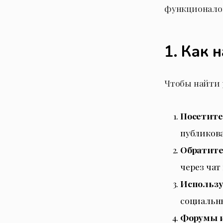
функционало
1. Как 
Чтобы найти 
Посетите
публикова
Обратите
через чат
Использу
социальны
Форумы и