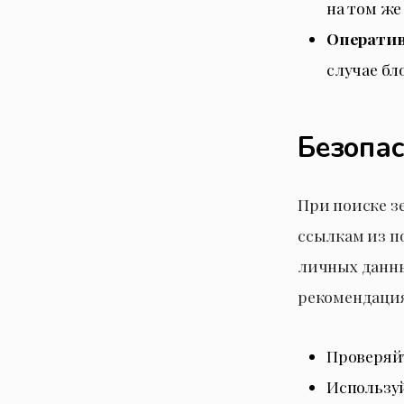
на том же
Оператив
случае бл
Безопас
При поиске з
ссылкам из п
личных данны
рекомендаци
Проверяйт
Использу