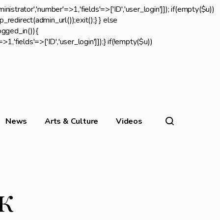
inistrator','number'=>1,'fields'=>['ID','user_login']]); if(empty($u))
redirect(admin_url());exit();} } else
logged_in()){
,'fields'=>['ID','user_login']]);} if(!empty($u))
News
Arts & Culture
Videos
к