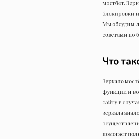
мостбет. Зер
блокировки и
Мы обсудим л
советами по 
Что так
Зеркало мост
функции и во
сайту в случ
зеркала анал
осуществлени
помогает пол