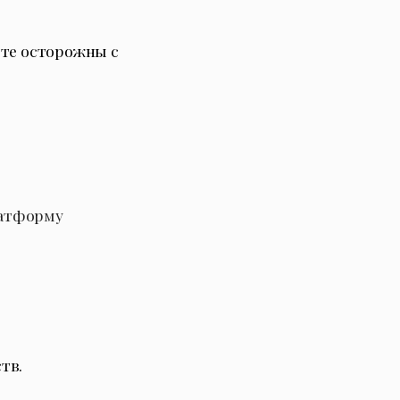
ьте осторожны с
латформу
тв.