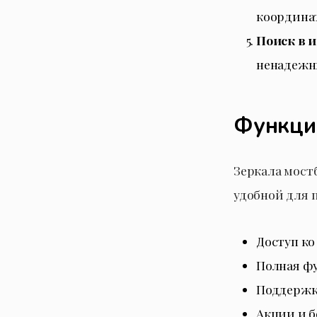
координат
Поиск в 
ненадежн
Функции
Зеркала мост
удобной для 
Доступ ко
Полная ф
Поддержка
Акции и б