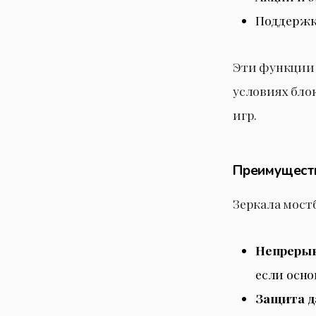
Поддержка
Эти функции 
условиях бло
игр.
Преимуществ
Зеркала мост
Непрерыв
если осно
Защита д