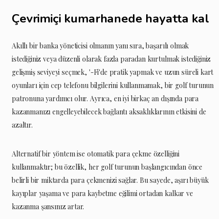
Çevrimiçi kumarhanede hayatta kal
Akıllı bir banka yöneticisi olmanın yanı sıra, başarılı olmak
istediğiniz veya düzenli olarak fazla paradan kurtulmak istediğiniz
gelişmiş seviyeyi seçmek, '-Fi'de pratik yapmak ve uzun süreli kart
oyunları için cep telefonu bilgilerini kullanmamak, bir golf turunun
patronuna yardımcı olur. Ayrıca, en iyi birkaç an dışında para
kazanmanızı engelleyebilecek bağlantı aksaklıklarının etkisini de
azaltır.
Alternatif bir yöntem ise otomatik para çekme özelliğini
kullanmaktır; bu özellik, her golf turunun başlangıcından önce
belirli bir miktarda para çekmenizi sağlar. Bu sayede, aşırı büyük
kayıplar yaşama ve para kaybetme eğilimi ortadan kalkar ve
kazanma şansınız artar.