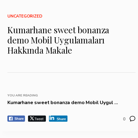
UNCATEGORIZED
Kumarhane sweet bonanza
demo Mobil Uygulamaları
Hakkında Makale
YOU ARE READING
Kumarhane sweet bonanza demo Mobil Uygul ...
Tweet
0
Share
Share