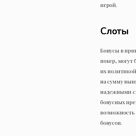
игрой.
Слоты
Бонусы в при
покер, могут
их политикой
на сумму выи
надежными си
бонусных пре
возможность 
бонусов.