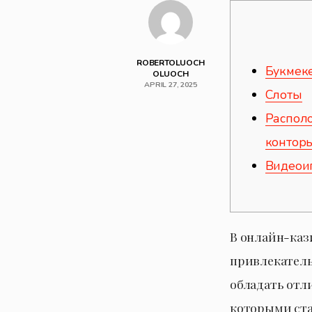
ROBERTOLUOCH
Букмек
OLUOCH
APRIL 27, 2025
Слоты
Распол
конторы
Видеои
В онлайн-каз
привлекатель
обладать отл
которыми ст