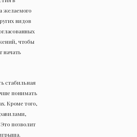
а желаемого
ругих видов
огласованных
жений, чтобы
т начать
ть стабильная
учше понимать
х. Кроме того,
правилами,
 Это позволит
игрыша.