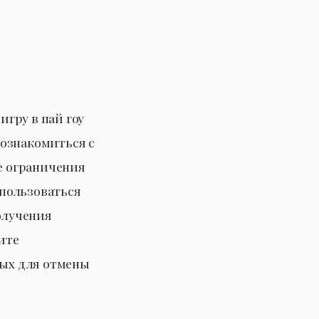
гру в пай гоу
 ознакомиться с
е ограничения
спользоваться
олучения
ите
ых для отмены