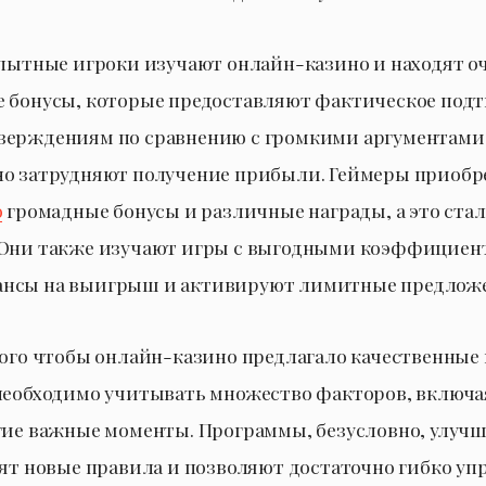
опытные игроки изучают онлайн-казино и находят о
 бонусы, которые предоставляют фактическое под
ерждениям по сравнению с громкими аргументами
о затрудняют получение прибыли. Геймеры приобр
о
громадные бонусы и различные награды, а это ста
Они также изучают игры с выгодными коэффициен
нсы на выигрыш и активируют лимитные предлож
того чтобы онлайн-казино предлагало качественны
необходимо учитывать множество факторов, включа
гие важные моменты. Программы, безусловно, улуч
дят новые правила и позволяют достаточно гибко уп