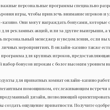
 важные персональные программы специально разр
уровня игры, чтобы привлечь внимание игроков и 
н-казино. Они могут награждать бонусами, которые
 для рекламных акций, или за другие выигрыши, а 
ь персональный менеджер и уведомления, если вы 
в личных мероприятиях. В онлайн-казино также ест
 программа для крупных игроков, предоставляющая
 набор бонусов игрокам с более высоким уровнем 
дукты для приватных комнат онлайн-казино работ
элегантным помощником, отслеживающим встречи и
 продуманный дизайн, позволяющий ориентировать
бы создать ощущение приватности. Получите одобре