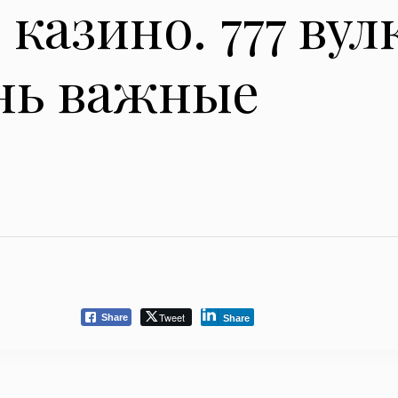
 казино. 777 вул
нь важные
Tweet
Share
Share