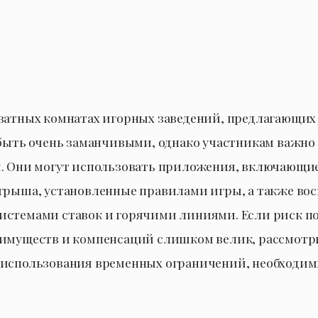
ватных комнатах игорных заведений, предлагающих и
 быть очень заманчивыми, однако участникам важно
. Они могут использовать приложения, включающи
грыша, установленные правилами игры, а также во
стемами ставок и горячими линиями. Если риск п
имуществ и компенсаций слишком велик, рассмотр
использования временных ограничений, необходим