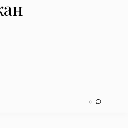
кан
0