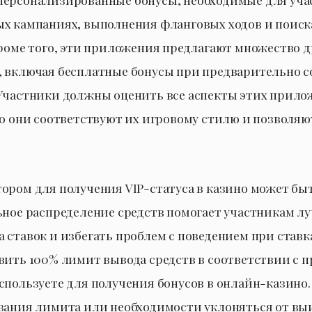
х кампаниях, выполнения фланговых ходов и поиск
Кроме того, эти приложения предлагают множество д
 включая бесплатные бонусы при предварительно с
Участники должны оценить все аспекты этих прило
то они соответствуют их игровому стилю и позволяю
ором для получения VIP-статуса в казино может бы
ьное распределение средств помогает участникам л
ставок и избегать проблем с поведением при ставка
вить 100% лимит вывода средств в соответствии с 
спользуете для получения бонусов в онлайн-казино.
зания лимита или необходимости уклоняться от вы