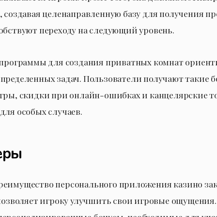
, создавая целенаправленную базу для получения п
обствуют переходу на следующий уровень.
 программы для создания приватных комнат ориент
пределенных задач. Пользователи получают такие б
гры, скидки при онлайн-ошибках и канцелярские т
для особых случаев.
еры
еимущество персонального приложения казино зак
 позволяет игроку улучшить свои игровые ощущения.
ерсонализированные бонусы, необходимые для уча