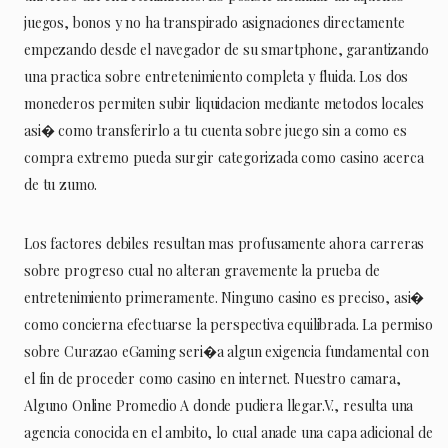
juegos, bonos y no ha transpirado asignaciones directamente
empezando desde el navegador de su smartphone, garantizando
una practica sobre entretenimiento completa y fluida. Los dos
monederos permiten subir liquidacion mediante metodos locales
asi� como transferirlo a tu cuenta sobre juego sin a como es
compra extremo pueda surgir categorizada como casino acerca
de tu zumo.
Los factores debiles resultan mas profusamente ahora carreras
sobre progreso cual no alteran gravemente la prueba de
entretenimiento primeramente. Ninguno casino es preciso, asi�
como concierna efectuarse la perspectiva equilibrada. La permiso
sobre Curazao eGaming seri�a algun exigencia fundamental con
el fin de proceder como casino en internet. Nuestro camara,
Alguno Online Promedio A donde pudiera llegar.V., resulta una
agencia conocida en el ambito, lo cual anade una capa adicional de