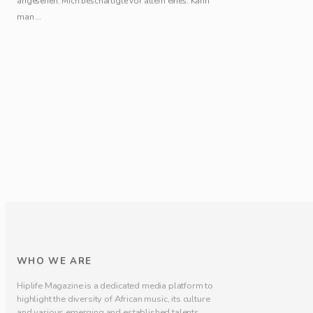
angesehen. Mich beschäftigte vor allem eines: Kann
man …
WHO WE ARE
Hiplife Magazine is a dedicated media platform to
highlight the diversity of African music, its culture
and various emerging and established talents.