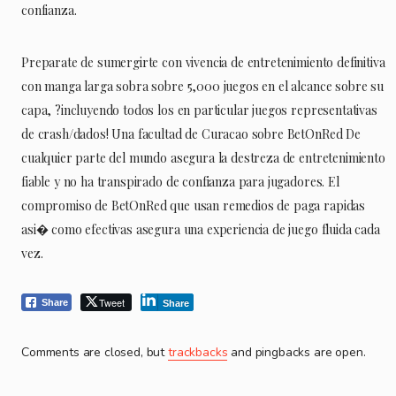
confianza.
Preparate de sumergirte con vivencia de entretenimiento definitiva
con manga larga sobra sobre 5,000 juegos en el alcance sobre su
capa, ?incluyendo todos los en particular juegos representativas
de crash/dados! Una facultad de Curacao sobre BetOnRed De
cualquier parte del mundo asegura la destreza de entretenimiento
fiable y no ha transpirado de confianza para jugadores. El
compromiso de BetOnRed que usan remedios de paga rapidas
asi� como efectivas asegura una experiencia de juego fluida cada
vez.
Tweet
Share
Share
Comments are closed, but
trackbacks
and pingbacks are open.