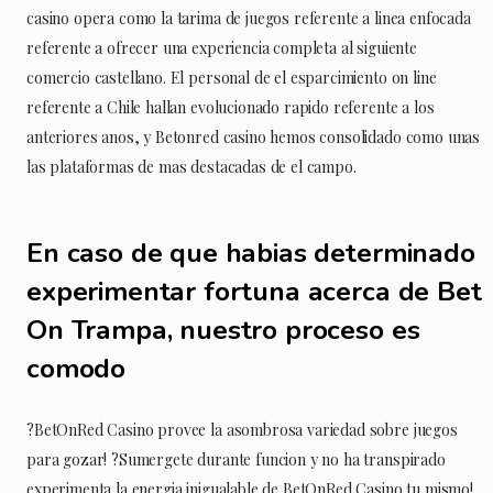
casino opera como la tarima de juegos referente a linea enfocada
referente a ofrecer una experiencia completa al siguiente
comercio castellano. El personal de el esparcimiento on line
referente a Chile hallan evolucionado rapido referente a los
anteriores anos, y Betonred casino hemos consolidado como unas
las plataformas de mas destacadas de el campo.
En caso de que habias determinado
experimentar fortuna acerca de Bet
On Trampa, nuestro proceso es
comodo
?BetOnRed Casino provee la asombrosa variedad sobre juegos
para gozar! ?Sumergete durante funcion y no ha transpirado
experimenta la energia inigualable de BetOnRed Casino tu mismo!