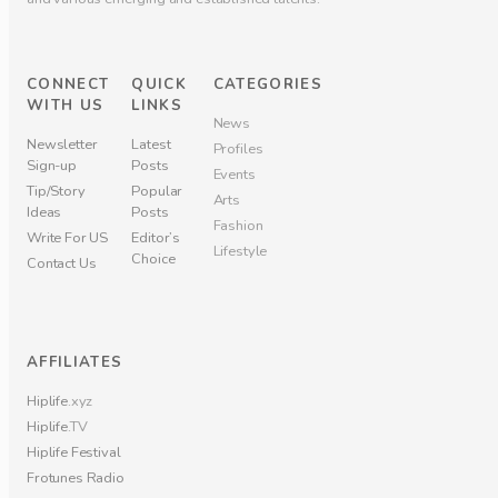
CONNECT
QUICK
CATEGORIES
WITH US
LINKS
News
Newsletter
Latest
Profiles
Sign-up
Posts
Events
Tip/Story
Popular
Arts
Ideas
Posts
Fashion
Write For US
Editor’s
Lifestyle
Choice
Contact Us
AFFILIATES
Hiplife
.xyz
Hiplife
.TV
Hiplife Festival
Frotunes Radio