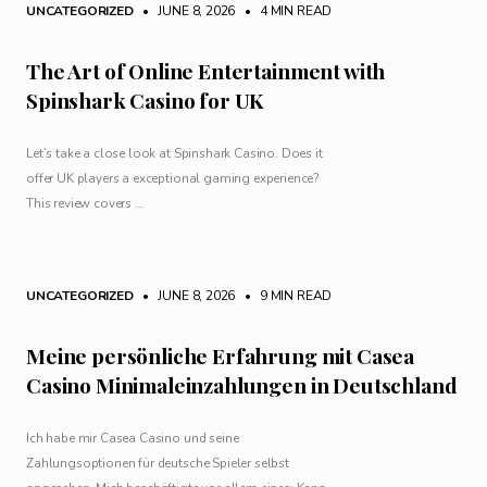
UNCATEGORIZED
• JUNE 8, 2026
•
4 MIN READ
The Art of Online Entertainment with
Spinshark Casino for UK
Let’s take a close look at Spinshark Casino. Does it
offer UK players a exceptional gaming experience?
This review covers …
UNCATEGORIZED
• JUNE 8, 2026
•
9 MIN READ
Meine persönliche Erfahrung mit Casea
Casino Minimaleinzahlungen in Deutschland
Ich habe mir Casea Casino und seine
Zahlungsoptionen für deutsche Spieler selbst