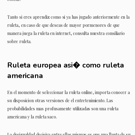
Tanto si eres aprendiz como si ya has jugado anteriormente en la
ruleta, en caso de que deseas de mayor pormenores de que
manera juega la ruleta en internet, consulta nuestra consiliario
sobre ruleta.
Ruleta europea asi� como ruleta
americana
En el momento de seleccionar la ruleta online, importa conocer a
su disposicion otras versiones de el entretenimiento. Las
probabilidades mas profusamente utilizadas son una ruleta
americana y la ruleta saco.
La desigualdad decisiva entre ellas mismas es que una llanta de su