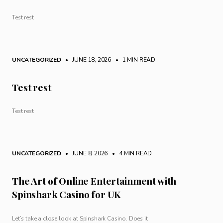
Test rest
UNCATEGORIZED
• JUNE 18, 2026
•
1 MIN READ
Test rest
Test rest
UNCATEGORIZED
• JUNE 8, 2026
•
4 MIN READ
The Art of Online Entertainment with
Spinshark Casino for UK
Let’s take a close look at Spinshark Casino. Does it