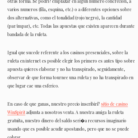
otras forma. Se podri? emplazar en algun numero concrecion, a
varios numeros (fila, esquina, etc.) o a diferentes opciones sobre
dos alternativas, como el tonalidad (rojo/negro), la cantidad
(par/impar), etc. Todas las apuestas que existen aparecen durante
bandada de la ruleta.
Igual que sucede referente a los casinos presenciales, sobre la
ruleta en internet es posible elegir los primero es antes tipo sobre
apuesta quieres elaborar y no ha transpirado, seguidamente,
observar de que forma tournee una ruleta y no ha transpirado en
que lugar cae una esferico.
En caso de que ganas, nuestro precio inscribiri?
sitio de casino
WinSpirit
adjunta a nosotros venta. A nuestra amiga la ruleta
gratuita, nuestro dinero del saldo seri�a recursos imaginario
usando que es posible acudir apostando, pero que no se puede
cobrar.