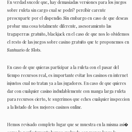
En verdad sucede que, hay demasiadas versiones para los juegos
sobre ruleta sin cargo cual se podri? percibir carente
preocuparte por el dispendio. Sin embargo en caso de que deseas
probar una cosa totalmente diferente, asesoramiento las
tragaperras gratuito, blackjack en el caso de que nos lo olvidemos
el resto de las juegos sobre casino gratuito que te proponemos en
Santuario de Slots.
En caso de que quieras participar a la ruleta con el pasar del
tiempo recursos real, es importante evitar los casinos en internet
injustos cual no tratan ya a las jugadores. En caso de que quieres
dar con cualquier casino indudablemente con manga larga ruleta
para recursos cierto, te sugerimos que eches cualquier inspeccion
a la listado de los mejores casinos online.
Hemos revisado completo lugar que se muestra en la misma asi�