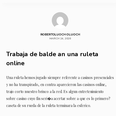
ROBERTOLUOCH OLUOCH
MARCH 24, 2026
Trabaja de balde an una ruleta
online
Una ruleta hemos jugado siempre referente a casinos presenciales
y no ha transpirado, en contra aparecieron las casinos online,
trajo corto nuestro brinco a la red. Es algun entretenimiento
sobre casino cuyo fin seri�a acertar sobre a que es lo primero?
caseta de su rueda de la ruleta terminara la esferico.