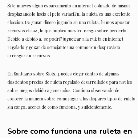
Si te mueves algun esparcimiento en internet colmado de mision
desplazandolo hacia el pelo variacii?n, la ruleta es una excelente
eleccion. De ganar dinero jugando an una ruleta, hemos apostar
recursos eficaz, lo que implica nuestro riesgo sobre perderlo.
Debido a debido a, se podri? juguetear a la ruleta en internet
regalado y gozar de semejante una conmocion desprovisto
arriesgar su recursos.
En Santuario sobre Slots, puedes elegir dentro de algunas
doscientos precios de ruleta regalado desarrollados para niveles
sobre juegos debido a generados. Continua observando de
conocer la manera sobre como jugar a las dispares tipos de ruleta
sin cargo, acerca de como funciona, y suficientemente.
Sobre como funciona una ruleta en