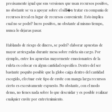
precisamente igual que sus versiones que usan recursos positivo,
no obstante se va a apoyar sobre el silli�n tratar en compania de
recursos irreal en lugar de recursos conveniente. Esto implica
cual no se podri? lucro positivo, no obstante al mismo tiempo,
nunca lo dejaras pasar.
Hablando de riesgo de dinero, se podri? elaborar apuestas de
mayor arriesgadas durante mesa sobre ruleta sin cargo. Por
ejemplo, entre los apuestas mayormente emocionantes de la
ruleta es colocar en algun cantidad especifico. Dentro del ser
bastante poquito posible que la globo caiga dentro del cantidad
escogido, efectuar este tipo de envite con manga larga recursos
cierto es excesivamente expuesto. No obstante, con el modo
demo, no tienes nada sobre lo que descuidar y es posible realizar
cualquier envite por entretenimiento.