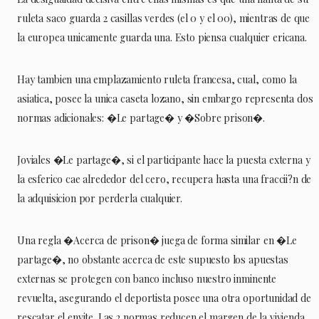
ruleta saco guarda 2 casillas verdes (el 0 y el 00), mientras de que
la europea unicamente guarda una. Esto piensa cualquier ericana.
Hay tambien una emplazamiento ruleta francesa, cual, como la
asiatica, posee la unica caseta lozano, sin embargo representa dos
normas adicionales: �Le partage� y �Sobre prison�.
Joviales �Le partage�, si el participante hace la puesta externa y
la esferico cae alrededor del cero, recupera hasta una fraccii?n de
la adquisicion por perderla cualquier.
Una regla �Acerca de prison� juega de forma similar en �Le
partage�, no obstante acerca de este supuesto los apuestas
externas se protegen con banco incluso nuestro inminente
revuelta, asegurando el deportista posee una otra oportunidad de
rescatar el envite. Las 2 normas reducen el margen de la vivienda.